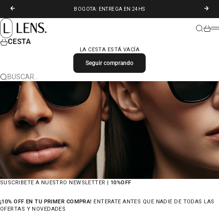
IR AL CONTENIDO
ANTERIOR
SIGU
BOGOTA: ENTREGA EN 24HS
LENS. COLOMBIA
BUSCAR
CARR
M
CESTA
LA CESTA ESTÁ VACÍA
Seguir comprando
BUSCAR…
SUSCRIBETE A NUESTRO NEWSLETTER |
10%OFF
¡10% OFF EN TU PRIMER COMPRA!
ENTERATE ANTES QUE NADIE DE TODAS LAS
OFERTAS Y NOVEDADES