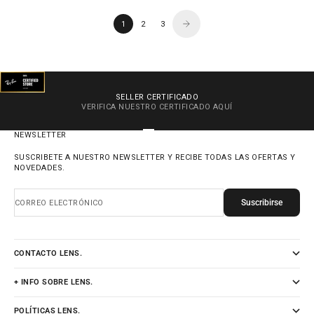
1
2
3
SELLER CERTIFICADO
VERIFICA NUESTRO CERTIFICADO
AQUÍ
IR AL ARTÍCULO 1
IR AL ARTÍCULO 2
IR AL ARTÍCULO 3
IR AL ARTÍCULO 4
NEWSLETTER
SUSCRIBETE A NUESTRO NEWSLETTER Y RECIBE TODAS LAS OFERTAS Y
NOVEDADES.
Suscribirse
CORREO ELECTRÓNICO
CONTACTO LENS.
+ INFO SOBRE LENS.
POLÍTICAS LENS.