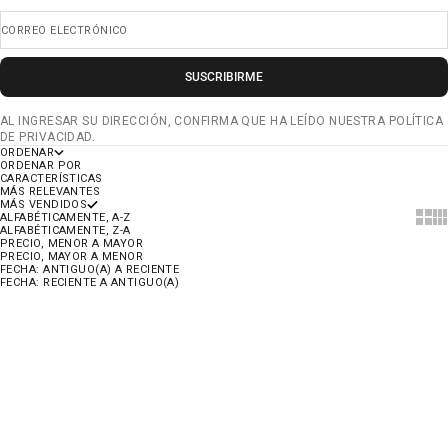
CORREO ELECTRÓNICO
SUSCRIBIRME
AL INGRESAR SU DIRECCIÓN, CONFIRMA QUE HA LEÍDO NUESTRA POLÍTICA
DE PRIVACIDAD.
ORDENAR
ORDENAR POR
CARACTERÍSTICAS
MÁS RELEVANTES
MÁS VENDIDOS
SHOW
SH
ALFABÉTICAMENTE, A-Z
ALFABÉTICAMENTE, Z-A
PRECIO, MENOR A MAYOR
PRECIO, MAYOR A MENOR
FECHA: ANTIGUO(A) A RECIENTE
FECHA: RECIENTE A ANTIGUO(A)
AHORRA 35%
AHORRA 35%