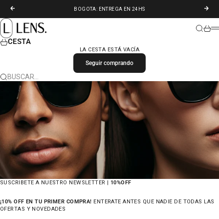
IR AL CONTENIDO
ANTERIOR
SIGU
BOGOTA: ENTREGA EN 24HS
LENS. COLOMBIA
BUSCAR
CARR
M
CESTA
LA CESTA ESTÁ VACÍA
Seguir comprando
BUSCAR…
SUSCRIBETE A NUESTRO NEWSLETTER |
10%OFF
¡10% OFF EN TU PRIMER COMPRA!
ENTERATE ANTES QUE NADIE DE TODAS LAS
OFERTAS Y NOVEDADES