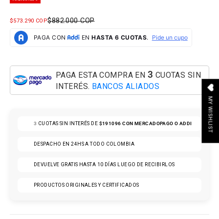
PRECIO NORMAL
$882.000 COP
PRECIO DE OFERTA
$573.290 COP
3
PAGA ESTA COMPRA EN
CUOTAS SIN
INTERÉS.
BANCOS ALIADOS
MY WISHLIST
3
CUOTAS SIN INTERÉS DE
$191096
CON MERCADOPAGO O ADDI
DESPACHO EN 24HS A TODO COLOMBIA
DEVUELVE GRATIS HASTA 10 DÍAS LUEGO DE RECIBIRLOS
PRODUCTOS ORIGINALES Y CERTIFICADOS