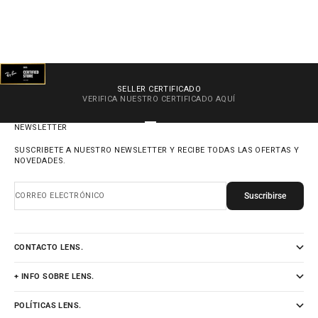
SELLER CERTIFICADO
VERIFICA NUESTRO CERTIFICADO
AQUÍ
IR AL ARTÍCULO 1
IR AL ARTÍCULO 2
IR AL ARTÍCULO 3
IR AL ARTÍCULO 4
NEWSLETTER
SUSCRIBETE A NUESTRO NEWSLETTER Y RECIBE TODAS LAS OFERTAS Y
NOVEDADES.
Suscribirse
CORREO ELECTRÓNICO
CONTACTO LENS.
+ INFO SOBRE LENS.
POLÍTICAS LENS.