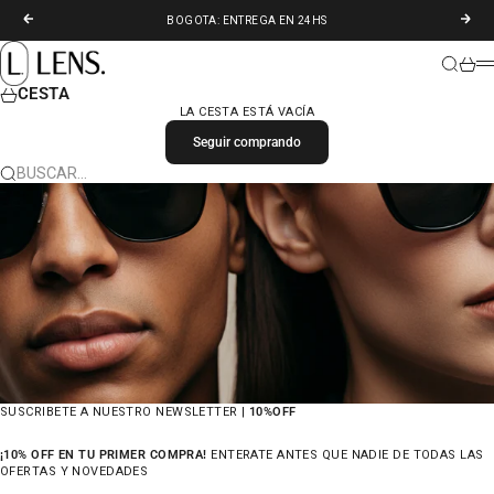
IR AL CONTENIDO
ANTERIOR
SIGU
BOGOTA: ENTREGA EN 24HS
LENS. COLOMBIA
BUSCAR
CARR
M
CESTA
LA CESTA ESTÁ VACÍA
Seguir comprando
BUSCAR…
SUSCRIBETE A NUESTRO NEWSLETTER |
10%OFF
¡10% OFF EN TU PRIMER COMPRA!
ENTERATE ANTES QUE NADIE DE TODAS LAS
OFERTAS Y NOVEDADES