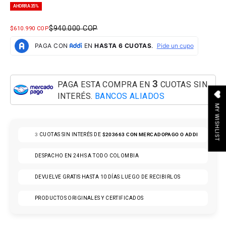
AHORRA 35%
PRECIO NORMAL
$940.000 COP
PRECIO DE OFERTA
$610.990 COP
3
PAGA ESTA COMPRA EN
CUOTAS SIN
INTERÉS.
BANCOS ALIADOS
MY WISHLIST
3
CUOTAS SIN INTERÉS DE
$203663
CON MERCADOPAGO O ADDI
DESPACHO EN 24HS A TODO COLOMBIA
DEVUELVE GRATIS HASTA 10 DÍAS LUEGO DE RECIBIRLOS
PRODUCTOS ORIGINALES Y CERTIFICADOS