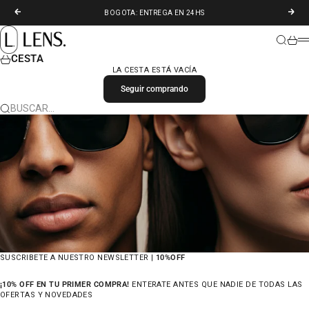
IR AL CONTENIDO
ANTERIOR
SIGU
BOGOTA: ENTREGA EN 24HS
LENS. COLOMBIA
BUSCAR
CARR
M
CESTA
LA CESTA ESTÁ VACÍA
Seguir comprando
BUSCAR…
SUSCRIBETE A NUESTRO NEWSLETTER |
10%OFF
¡10% OFF EN TU PRIMER COMPRA!
ENTERATE ANTES QUE NADIE DE TODAS LAS
OFERTAS Y NOVEDADES