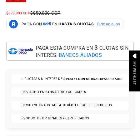
PRECIO NORMAL
$850.000 COP
PRECIO DE OFERTA
$679.990 COP
3
PAGA ESTA COMPRA EN
CUOTAS SIN
INTERÉS.
BANCOS ALIADOS
MY WISHLIST
3
CUOTAS SIN INTERÉS DE
$193371
CON MERCADOPAGO O ADDI
DESPACHO EN 24HS A TODO COLOMBIA
DEVUELVE GRATIS HASTA 10 DÍAS LUEGO DE RECIBIRLOS
PRODUCTOS ORIGINALES Y CERTIFICADOS