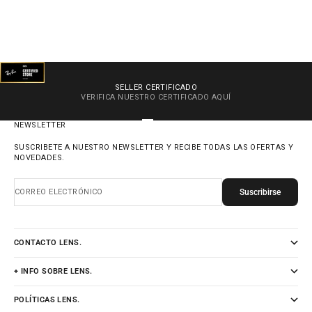
SELLER CERTIFICADO
VERIFICA NUESTRO CERTIFICADO
AQUÍ
IR AL ARTÍCULO 1
IR AL ARTÍCULO 2
IR AL ARTÍCULO 3
IR AL ARTÍCULO 4
NEWSLETTER
SUSCRIBETE A NUESTRO NEWSLETTER Y RECIBE TODAS LAS OFERTAS Y
NOVEDADES.
Suscribirse
CORREO ELECTRÓNICO
CONTACTO LENS.
+ INFO SOBRE LENS.
POLÍTICAS LENS.