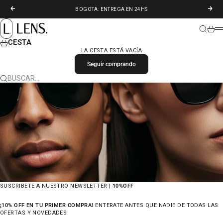
IR AL CONTENIDO
ANTERIOR
SIGU
BOGOTA: ENTREGA EN 24HS
LENS. COLOMBIA
BUSCAR
CARR
M
CESTA
LA CESTA ESTÁ VACÍA
Seguir comprando
BUSCAR…
SUSCRIBETE A NUESTRO NEWSLETTER |
10%OFF
¡10% OFF EN TU PRIMER COMPRA!
ENTERATE ANTES QUE NADIE DE TODAS LAS
OFERTAS Y NOVEDADES