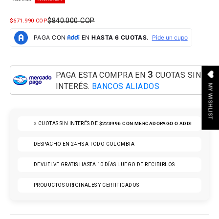
PRECIO NORMAL
$840.000 COP
PRECIO DE OFERTA
$671.990 COP
3
PAGA ESTA COMPRA EN
CUOTAS SIN
INTERÉS.
BANCOS ALIADOS
MY WISHLIST
3
CUOTAS SIN INTERÉS DE
$223996
CON MERCADOPAGO O ADDI
DESPACHO EN 24HS A TODO COLOMBIA
DEVUELVE GRATIS HASTA 10 DÍAS LUEGO DE RECIBIRLOS
PRODUCTOS ORIGINALES Y CERTIFICADOS