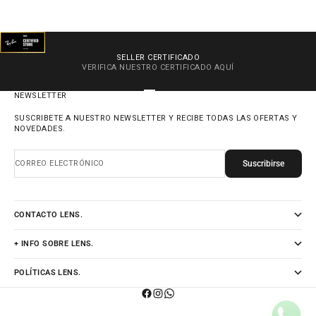
SELLER CERTIFICADO
VERIFICA NUESTRO CERTIFICADO
AQUÍ
IR AL ARTÍCULO 1
IR AL ARTÍCULO 2
IR AL ARTÍCULO 3
IR AL ARTÍCULO 4
NEWSLETTER
SUSCRIBETE A NUESTRO NEWSLETTER Y RECIBE TODAS LAS OFERTAS Y
NOVEDADES.
Suscribirse
CORREO ELECTRÓNICO
CONTACTO LENS.
+ INFO SOBRE LENS.
POLÍTICAS LENS.