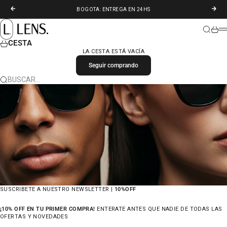
IR AL CONTENIDO
ANTERIOR
SIGU
BOGOTA: ENTREGA EN 24HS
LENS. COLOMBIA
BUSCAR
CARR
M
CESTA
LA CESTA ESTÁ VACÍA
Seguir comprando
BUSCAR…
SUSCRIBETE A NUESTRO NEWSLETTER |
10%OFF
¡10% OFF EN TU PRIMER COMPRA!
ENTERATE ANTES QUE NADIE DE TODAS LAS
OFERTAS Y NOVEDADES