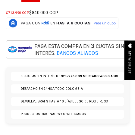
PRECIO NORMAL
$840.000 COP
PRECIO DE OFERTA
$713.990 COP
3
PAGA ESTA COMPRA EN
CUOTAS SIN
INTERÉS.
BANCOS ALIADOS
MY WISHLIST
3
CUOTAS SIN INTERÉS DE
$237996
CON MERCADOPAGO O ADDI
DESPACHO EN 24HS A TODO COLOMBIA
DEVUELVE GRATIS HASTA 10 DÍAS LUEGO DE RECIBIRLOS
PRODUCTOS ORIGINALES Y CERTIFICADOS