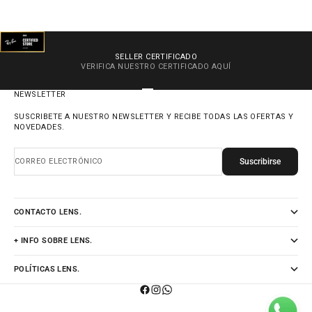
SELLER CERTIFICADO
VERIFICA NUESTRO CERTIFICADO
AQUÍ
IR AL ARTÍCULO 1
IR AL ARTÍCULO 2
IR AL ARTÍCULO 3
IR AL ARTÍCULO 4
NEWSLETTER
SUSCRIBETE A NUESTRO NEWSLETTER Y RECIBE TODAS LAS OFERTAS Y
NOVEDADES.
Suscribirse
CORREO ELECTRÓNICO
CONTACTO LENS.
+ INFO SOBRE LENS.
POLÍTICAS LENS.