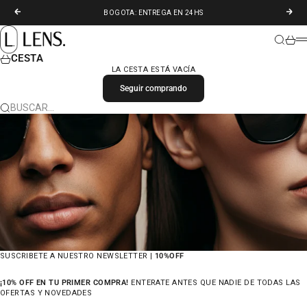
IR AL CONTENIDO
ANTERIOR
SIGU
BOGOTA: ENTREGA EN 24HS
LENS. COLOMBIA
BUSCAR
CARR
M
CESTA
LA CESTA ESTÁ VACÍA
Seguir comprando
BUSCAR…
SUSCRIBETE A NUESTRO NEWSLETTER |
10%OFF
¡10% OFF EN TU PRIMER COMPRA!
ENTERATE ANTES QUE NADIE DE TODAS LAS
OFERTAS Y NOVEDADES