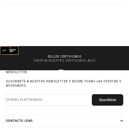
SELLER CERTIFICADO
VERIFICA NUESTRO CERTIFICADO
AQUÍ
IR AL ARTÍCULO 1
IR AL ARTÍCULO 2
IR AL ARTÍCULO 3
IR AL ARTÍCULO 4
NEWSLETTER
SUSCRIBETE A NUESTRO NEWSLETTER Y RECIBE TODAS LAS OFERTAS Y
NOVEDADES.
Suscribirse
CORREO ELECTRÓNICO
CONTACTO LENS.