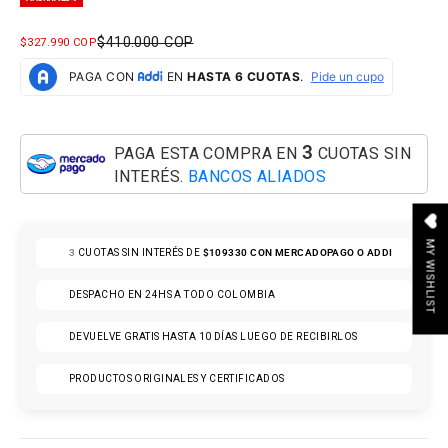
PRECIO NORMAL
$410.000 COP
PRECIO DE OFERTA
$327.990 COP
3
PAGA ESTA COMPRA EN
CUOTAS SIN
INTERÉS.
BANCOS ALIADOS
MY WISHLIST
3
CUOTAS SIN INTERÉS DE
$109330
CON MERCADOPAGO O ADDI
DESPACHO EN 24HS A TODO COLOMBIA
DEVUELVE GRATIS HASTA 10 DÍAS LUEGO DE RECIBIRLOS
PRODUCTOS ORIGINALES Y CERTIFICADOS