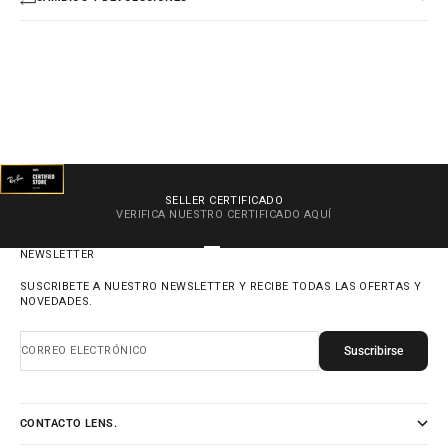
SELLER CERTIFICADO
VERIFICA NUESTRO CERTIFICADO
AQUÍ
IR AL ARTÍCULO 1
IR AL ARTÍCULO 2
IR AL ARTÍCULO 3
IR AL ARTÍCULO 4
NEWSLETTER
SUSCRIBETE A NUESTRO NEWSLETTER Y RECIBE TODAS LAS OFERTAS Y
NOVEDADES.
Suscribirse
CORREO ELECTRÓNICO
CONTACTO LENS.