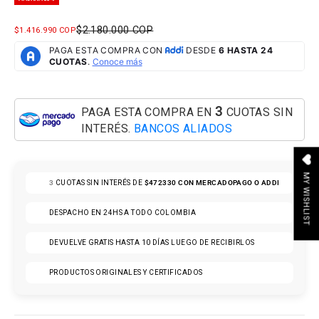
PRECIO NORMAL
$2.180.000 COP
PRECIO DE OFERTA
$1.416.990 COP
3
PAGA ESTA COMPRA EN
CUOTAS SIN
INTERÉS.
BANCOS ALIADOS
MY WISHLIST
3
CUOTAS SIN INTERÉS DE
$472330
CON MERCADOPAGO O ADDI
DESPACHO EN 24HS A TODO COLOMBIA
DEVUELVE GRATIS HASTA 10 DÍAS LUEGO DE RECIBIRLOS
PRODUCTOS ORIGINALES Y CERTIFICADOS