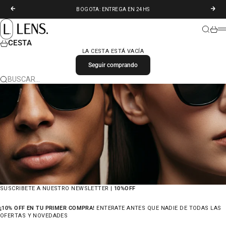
IR AL CONTENIDO
ANTERIOR
SIGU
BOGOTA: ENTREGA EN 24HS
LENS. COLOMBIA
BUSCAR
CARR
M
CESTA
LA CESTA ESTÁ VACÍA
Seguir comprando
BUSCAR…
SUSCRIBETE A NUESTRO NEWSLETTER |
10%OFF
¡10% OFF EN TU PRIMER COMPRA!
ENTERATE ANTES QUE NADIE DE TODAS LAS
OFERTAS Y NOVEDADES