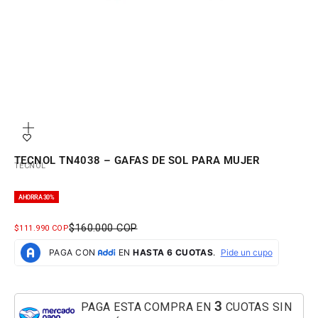
Zoom
TECNOL TN4038 – GAFAS DE SOL PARA MUJER
TECNOL
AHORRA 30%
PRECIO NORMAL
$160.000 COP
PRECIO DE OFERTA
$111.990 COP
3
PAGA ESTA COMPRA EN
CUOTAS SIN