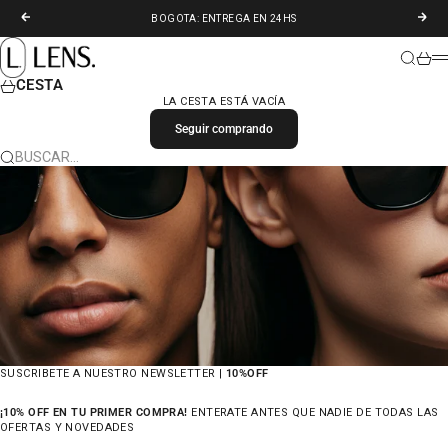
IR AL CONTENIDO
ANTERIOR
SIGU
BOGOTA: ENTREGA EN 24HS
LENS. COLOMBIA
BUSCAR
CARR
M
CESTA
LA CESTA ESTÁ VACÍA
Seguir comprando
BUSCAR…
SUSCRIBETE A NUESTRO NEWSLETTER |
10%OFF
¡10% OFF EN TU PRIMER COMPRA!
ENTERATE ANTES QUE NADIE DE TODAS LAS
OFERTAS Y NOVEDADES