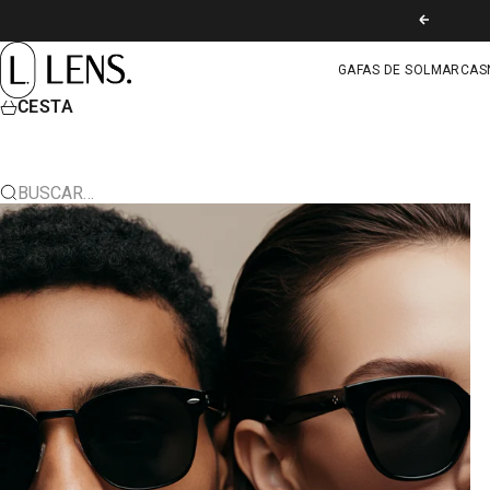
IR AL CONTENIDO
ANTERIOR
LENS. COLOMBIA
GAFAS DE SOL
MARCAS
CESTA
BUSCAR…