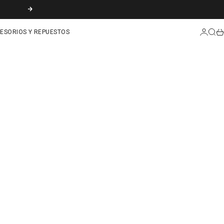
SIGUIENTE
INICIAR
BUS
CA
ESORIOS Y REPUESTOS