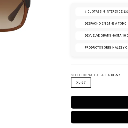
 8
LO 9
CULO 10
TÍCULO 11
ARTÍCULO 12
3
CUOTAS SIN INTERÉS DE
$3
DESPACHO EN 24HS A TODO
DEVUELVE GRATIS HASTA 10 
PRODUCTOS ORIGINALES Y C
SELECCIONA TU TALLA:
XL-57
XL-57