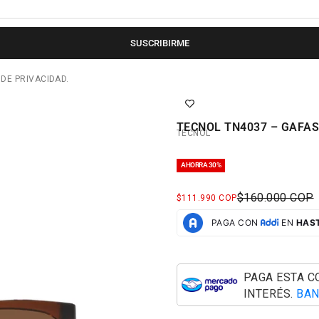
SUSCRIBIRME
 DE PRIVACIDAD.
TECNOL TN4037 – GAFAS
TECNOL
AHORRA 30%
PRECIO NORM
$160.000 COP
PRECIO DE OFERTA
$111.990 COP
PAGA ESTA 
INTERÉS.
BAN