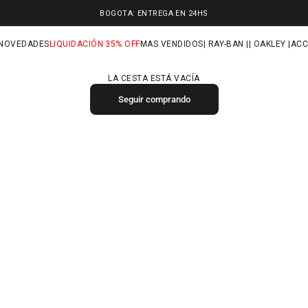
BOGOTA: ENTREGA EN 24HS
NOVEDADES
LIQUIDACIÓN 35% OFF
MAS VENDIDOS
| RAY-BAN |
| OAKLEY |
ACC
LA CESTA ESTÁ VACÍA
Seguir comprando