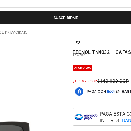
SUSCRIBIRME
DE PRIVACIDAD.
TECNOL TN4032 – GAFAS
TECNOL
AHORRA 30%
PRECIO NORM
$160.000 COP
PRECIO DE OFERTA
$111.990 COP
PAGA ESTA 
INTERÉS.
BAN