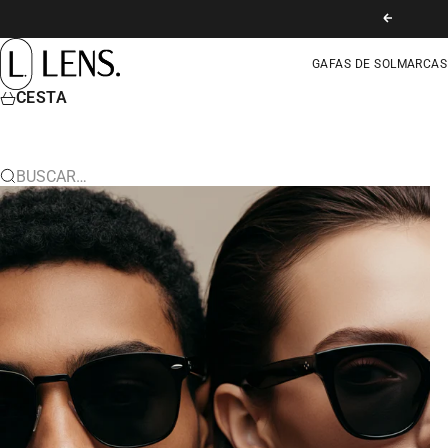
IR AL CONTENIDO
ANTERIOR
LENS. COLOMBIA
GAFAS DE SOL
MARCAS
CESTA
BUSCAR…