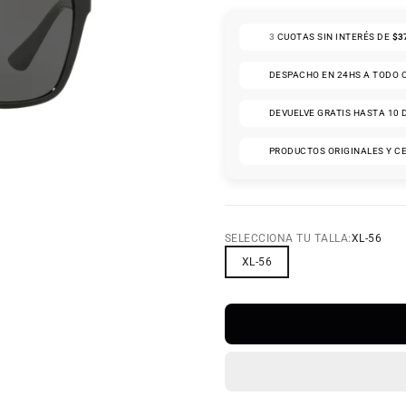
 8
LO 9
CULO 10
TÍCULO 11
ARTÍCULO 12
3
CUOTAS SIN INTERÉS DE
$3
DESPACHO EN 24HS A TODO 
DEVUELVE GRATIS HASTA 10 
PRODUCTOS ORIGINALES Y C
SELECCIONA TU TALLA:
XL-56
XL-56