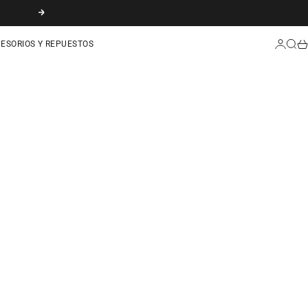
SIGUIENTE
INICIAR
BUSC
CA
ESORIOS Y REPUESTOS