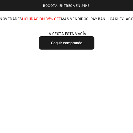
BOGOTA: ENTREGA EN 24HS
NOVEDADES
LIQUIDACIÓN 35% OFF
MAS VENDIDOS
| RAY-BAN |
| OAKLEY |
ACC
LA CESTA ESTÁ VACÍA
Seguir comprando