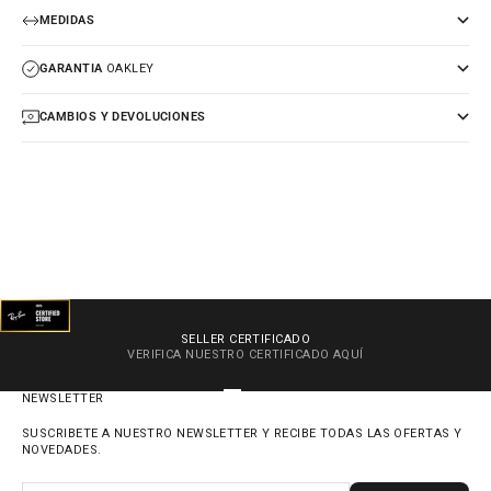
MEDIDAS
GARANTIA
OAKLEY
CAMBIOS Y DEVOLUCIONES
SELLER CERTIFICADO
VERIFICA NUESTRO CERTIFICADO
AQUÍ
IR AL ARTÍCULO 1
IR AL ARTÍCULO 2
IR AL ARTÍCULO 3
IR AL ARTÍCULO 4
NEWSLETTER
SUSCRIBETE A NUESTRO NEWSLETTER Y RECIBE TODAS LAS OFERTAS Y
NOVEDADES.