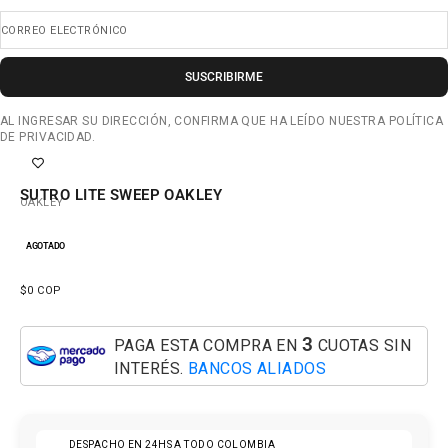
CORREO ELECTRÓNICO
SUSCRIBIRME
AL INGRESAR SU DIRECCIÓN, CONFIRMA QUE HA LEÍDO NUESTRA POLÍTICA
DE PRIVACIDAD.
SUTRO LITE SWEEP OAKLEY
OAKLEY
AGOTADO
PRECIO DE OFERTA
$0 COP
3
PAGA ESTA COMPRA EN
CUOTAS SIN
INTERÉS.
BANCOS ALIADOS
DESPACHO EN 24HS A TODO COLOMBIA