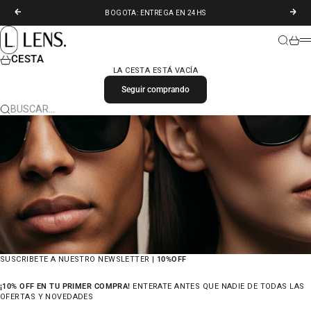
IR AL CONTENIDO
ANTERIOR
SIGU
BOGOTA: ENTREGA EN 24HS
LENS. COLOMBIA
BUSCAR
CARR
M
CESTA
LA CESTA ESTÁ VACÍA
Seguir comprando
BUSCAR…
SUSCRIBETE A NUESTRO NEWSLETTER |
10%OFF
¡10% OFF EN TU PRIMER COMPRA!
ENTERATE ANTES QUE NADIE DE TODAS LAS
OFERTAS Y NOVEDADES