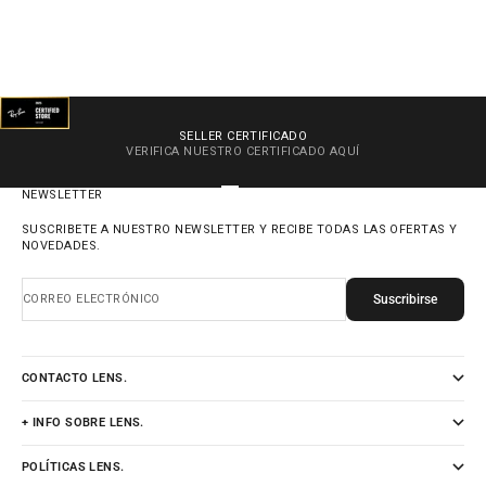
SELLER CERTIFICADO
VERIFICA NUESTRO CERTIFICADO
AQUÍ
IR AL ARTÍCULO 1
IR AL ARTÍCULO 2
IR AL ARTÍCULO 3
IR AL ARTÍCULO 4
NEWSLETTER
SUSCRIBETE A NUESTRO NEWSLETTER Y RECIBE TODAS LAS OFERTAS Y
NOVEDADES.
Suscribirse
CORREO ELECTRÓNICO
CONTACTO LENS.
+ INFO SOBRE LENS.
POLÍTICAS LENS.