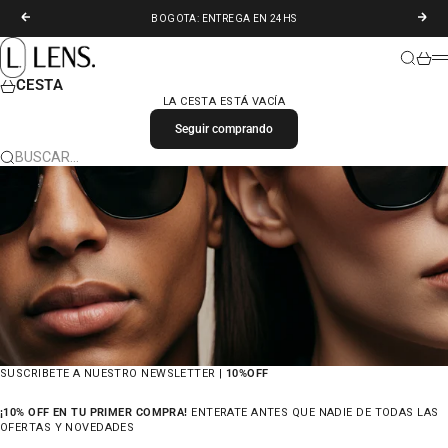
IR AL CONTENIDO
ANTERIOR
SIGU
BOGOTA: ENTREGA EN 24HS
LENS. COLOMBIA
BUSCAR
CARR
M
CESTA
LA CESTA ESTÁ VACÍA
Seguir comprando
BUSCAR…
SUSCRIBETE A NUESTRO NEWSLETTER |
10%OFF
¡10% OFF EN TU PRIMER COMPRA!
ENTERATE ANTES QUE NADIE DE TODAS LAS
OFERTAS Y NOVEDADES