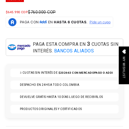
PRECIO NORMAL
$760.000 COP
PRECIO DE OFERTA
$645.990 COP
3
PAGA ESTA COMPRA EN
CUOTAS SIN
INTERÉS.
BANCOS ALIADOS
MY WISHLIST
3
CUOTAS SIN INTERÉS DE
$202663
CON MERCADOPAGO O ADDI
DESPACHO EN 24HS A TODO COLOMBIA
DEVUELVE GRATIS HASTA 10 DÍAS LUEGO DE RECIBIRLOS
PRODUCTOS ORIGINALES Y CERTIFICADOS