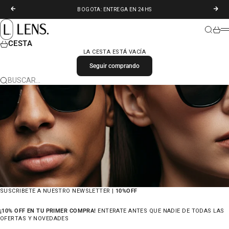
IR AL CONTENIDO
ANTERIOR
SIGU
BOGOTA: ENTREGA EN 24HS
LENS. COLOMBIA
BUSCAR
CARR
M
CESTA
LA CESTA ESTÁ VACÍA
Seguir comprando
BUSCAR…
SUSCRIBETE A NUESTRO NEWSLETTER |
10%OFF
¡10% OFF EN TU PRIMER COMPRA!
ENTERATE ANTES QUE NADIE DE TODAS LAS
OFERTAS Y NOVEDADES