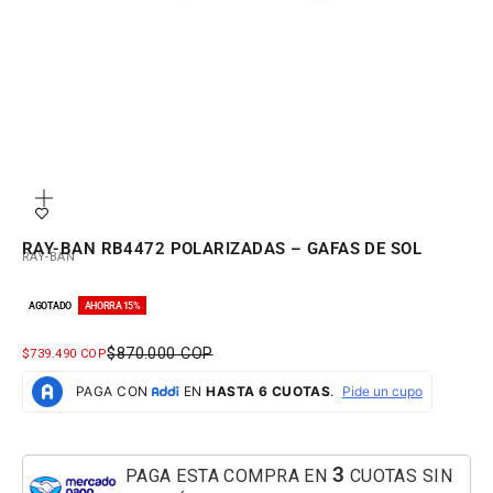
Zoom
RAY-BAN RB4472 POLARIZADAS – GAFAS DE SOL
RAY-BAN
AGOTADO
AHORRA 15%
PRECIO NORMAL
$870.000 COP
PRECIO DE OFERTA
$739.490 COP
3
PAGA ESTA COMPRA EN
CUOTAS SIN