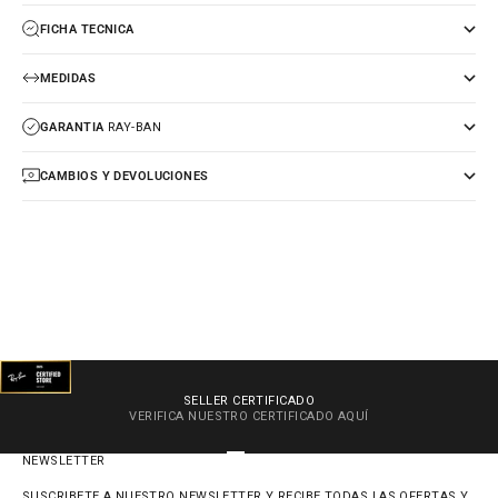
FICHA TECNICA
MEDIDAS
GARANTIA
RAY-BAN
CAMBIOS Y DEVOLUCIONES
SELLER CERTIFICADO
VERIFICA NUESTRO CERTIFICADO
AQUÍ
IR AL ARTÍCULO 1
IR AL ARTÍCULO 2
IR AL ARTÍCULO 3
IR AL ARTÍCULO 4
NEWSLETTER
SUSCRIBETE A NUESTRO NEWSLETTER Y RECIBE TODAS LAS OFERTAS Y