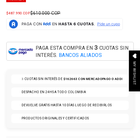
PRECIO NORMAL
$610.000 COP
PRECIO DE OFERTA
$487.990 COP
3
PAGA ESTA COMPRA EN
CUOTAS SIN
INTERÉS.
BANCOS ALIADOS
MY WISHLIST
3
CUOTAS SIN INTERÉS DE
$162663
CON MERCADOPAGO O ADDI
DESPACHO EN 24HS A TODO COLOMBIA
DEVUELVE GRATIS HASTA 10 DÍAS LUEGO DE RECIBIRLOS
PRODUCTOS ORIGINALES Y CERTIFICADOS