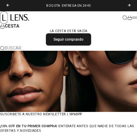
IR AL CONTENIDO
ANTERIOR
SIGU
BOGOTA: ENTREGA EN 24HS
LENS. COLOMBIA
BUSCAR
CARR
M
CESTA
LA CESTA ESTÁ VACÍA
Seguir comprando
BUSCAR…
SUSCRIBETE A NUESTRO NEWSLETTER |
10%OFF
¡10% OFF EN TU PRIMER COMPRA!
ENTERATE ANTES QUE NADIE DE TODAS LAS
OFERTAS Y NOVEDADES