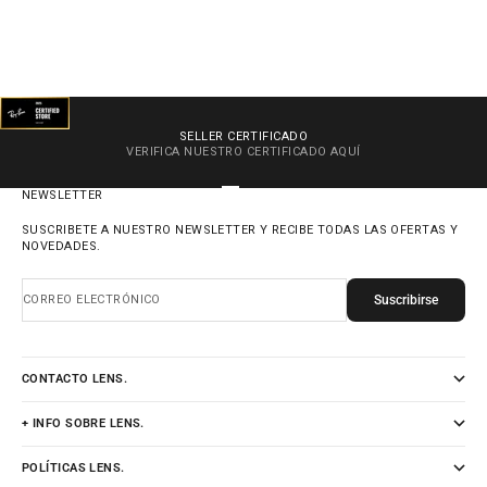
SELLER CERTIFICADO
VERIFICA NUESTRO CERTIFICADO
AQUÍ
IR AL ARTÍCULO 1
IR AL ARTÍCULO 2
IR AL ARTÍCULO 3
IR AL ARTÍCULO 4
NEWSLETTER
SUSCRIBETE A NUESTRO NEWSLETTER Y RECIBE TODAS LAS OFERTAS Y
NOVEDADES.
Suscribirse
CORREO ELECTRÓNICO
CONTACTO LENS.
+ INFO SOBRE LENS.
POLÍTICAS LENS.