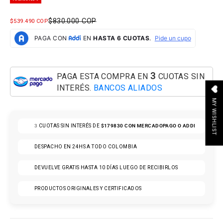
PRECIO NORMAL
$830.000 COP
PRECIO DE OFERTA
$539.490 COP
3
PAGA ESTA COMPRA EN
CUOTAS SIN
INTERÉS.
BANCOS ALIADOS
MY WISHLIST
3
CUOTAS SIN INTERÉS DE
$179830
CON MERCADOPAGO O ADDI
DESPACHO EN 24HS A TODO COLOMBIA
DEVUELVE GRATIS HASTA 10 DÍAS LUEGO DE RECIBIRLOS
PRODUCTOS ORIGINALES Y CERTIFICADOS