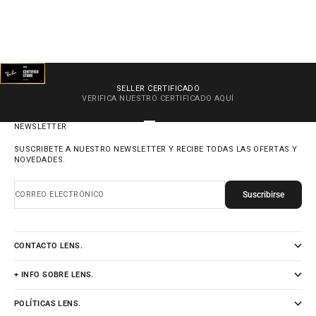
SELLER CERTIFICADO
VERIFICA NUESTRO CERTIFICADO
AQUÍ
IR AL ARTÍCULO 1
IR AL ARTÍCULO 2
IR AL ARTÍCULO 3
IR AL ARTÍCULO 4
NEWSLETTER
SUSCRIBETE A NUESTRO NEWSLETTER Y RECIBE TODAS LAS OFERTAS Y
NOVEDADES.
Suscribirse
CORREO ELECTRÓNICO
CONTACTO LENS.
+ INFO SOBRE LENS.
POLÍTICAS LENS.