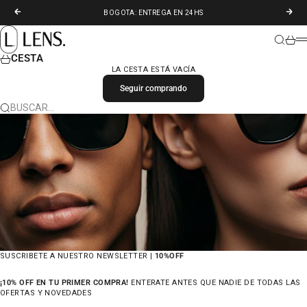
IR AL CONTENIDO
ANTERIOR
SIGU
BOGOTA: ENTREGA EN 24HS
LENS. COLOMBIA
BUSCAR
CARR
M
CESTA
LA CESTA ESTÁ VACÍA
Seguir comprando
BUSCAR…
SUSCRIBETE A NUESTRO NEWSLETTER |
10%OFF
¡10% OFF EN TU PRIMER COMPRA!
ENTERATE ANTES QUE NADIE DE TODAS LAS
OFERTAS Y NOVEDADES