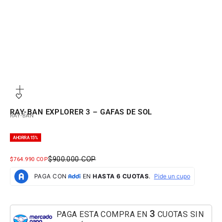
Zoom
RAY-BAN EXPLORER 3 – GAFAS DE SOL
RAY-BAN
AHORRA 15%
PRECIO NORMAL
$900.000 COP
PRECIO DE OFERTA
$764.990 COP
3
PAGA ESTA COMPRA EN
CUOTAS SIN