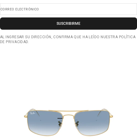
CORREO ELECTRÓNICO
SUSCRIBIRME
AL INGRESAR SU DIRECCIÓN, CONFIRMA QUE HA LEÍDO NUESTRA POLÍTICA
DE PRIVACIDAD.
IR AL ARTÍCULO 1
IR AL ARTÍCULO 2
IR AL ARTÍCULO 3
IR AL ARTÍCULO 4
IR AL ARTÍCULO 5
IR AL ARTÍCULO 6
IR AL ARTÍCULO 7
IR AL ARTÍCULO 8