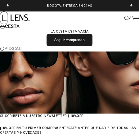
IR AL CONTENIDO
ANTERIOR
SIGU
BOGOTA: ENTREGA EN 24HS
LENS. COLOMBIA
BUSCAR
CARR
M
CESTA
LA CESTA ESTÁ VACÍA
Seguir comprando
BUSCAR…
SUSCRIBETE A NUESTRO NEWSLETTER |
10%OFF
¡10% OFF EN TU PRIMER COMPRA!
ENTERATE ANTES QUE NADIE DE TODAS LAS
OFERTAS Y NOVEDADES