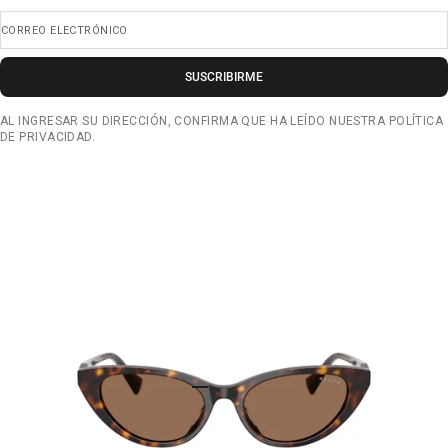
CORREO ELECTRÓNICO
SUSCRIBIRME
AL INGRESAR SU DIRECCIÓN, CONFIRMA QUE HA LEÍDO NUESTRA POLÍTICA
DE PRIVACIDAD.
IR AL ARTÍCULO 1
IR AL ARTÍCULO 2
IR AL ARTÍCULO 3
IR AL ARTÍCULO 4
IR AL ARTÍCULO 5
IR AL ARTÍCULO 6
IR AL ARTÍCULO 7