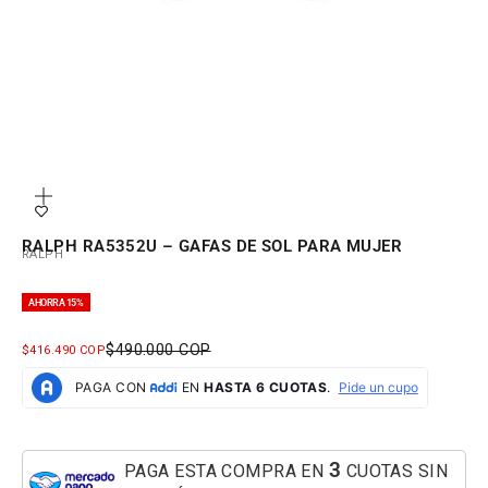
Zoom
RALPH RA5352U – GAFAS DE SOL PARA MUJER
RALPH
AHORRA 15%
PRECIO NORMAL
$490.000 COP
PRECIO DE OFERTA
$416.490 COP
3
PAGA ESTA COMPRA EN
CUOTAS SIN