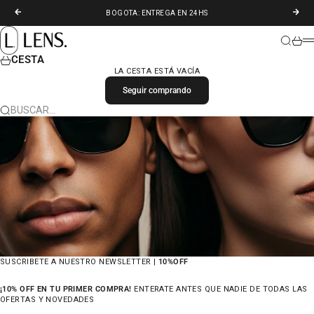
IR AL CONTENIDO
ANTERIOR
SIGU
BOGOTA: ENTREGA EN 24HS
LENS. COLOMBIA
BUSCAR
CARR
M
CESTA
LA CESTA ESTÁ VACÍA
Seguir comprando
BUSCAR…
SUSCRIBETE A NUESTRO NEWSLETTER |
10%OFF
¡10% OFF EN TU PRIMER COMPRA!
ENTERATE ANTES QUE NADIE DE TODAS LAS
OFERTAS Y NOVEDADES