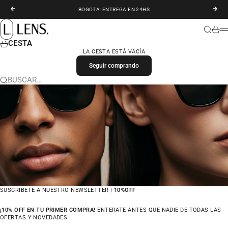
IR AL CONTENIDO
ANTERIOR
SIGU
BOGOTA: ENTREGA EN 24HS
LENS. COLOMBIA
BUSCAR
CARR
M
CESTA
LA CESTA ESTÁ VACÍA
Seguir comprando
BUSCAR…
SUSCRIBETE A NUESTRO NEWSLETTER |
10%OFF
¡10% OFF EN TU PRIMER COMPRA!
ENTERATE ANTES QUE NADIE DE TODAS LAS
OFERTAS Y NOVEDADES