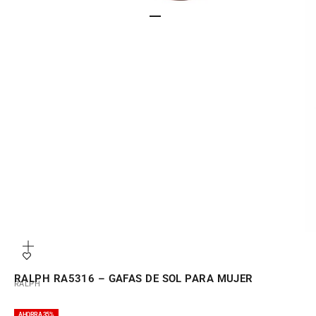
IR AL ARTÍCULO 1
IR AL ARTÍCULO 2
Zoom
RALPH RA5316 – GAFAS DE SOL PARA MUJER
RALPH
AHORRA 35%