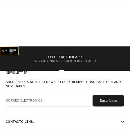
SELLER CERTIFICADO
VERIFICA NUESTRO CERTIFICADO
AQUÍ
IR AL ARTÍCULO 1
IR AL ARTÍCULO 2
IR AL ARTÍCULO 3
IR AL ARTÍCULO 4
NEWSLETTER
SUSCRIBETE A NUESTRO NEWSLETTER Y RECIBE TODAS LAS OFERTAS Y
NOVEDADES.
Suscribirse
CORREO ELECTRÓNICO
CONTACTO LENS.