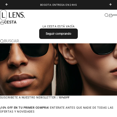
IR AL CONTENIDO
ANTERIOR
SIGU
BOGOTA: ENTREGA EN 24HS
LENS. COLOMBIA
BUSCAR
CARR
M
CESTA
LA CESTA ESTÁ VACÍA
Seguir comprando
BUSCAR…
SUSCRIBETE A NUESTRO NEWSLETTER |
10%OFF
¡10% OFF EN TU PRIMER COMPRA!
ENTERATE ANTES QUE NADIE DE TODAS LAS
OFERTAS Y NOVEDADES