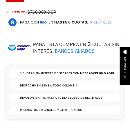
PRECIO NORMAL
$760.000 COP
PRECIO DE OFERTA
$607.990 COP
3
PAGA ESTA COMPRA EN
CUOTAS SIN
INTERÉS.
BANCOS ALIADOS
MY WISHLIST
3
CUOTAS SIN INTERÉS DE
$202663
CON MERCADOPAGO O ADDI
DESPACHO EN 24HS A TODO COLOMBIA
DEVUELVE GRATIS HASTA 10 DÍAS LUEGO DE RECIBIRLOS
PRODUCTOS ORIGINALES Y CERTIFICADOS