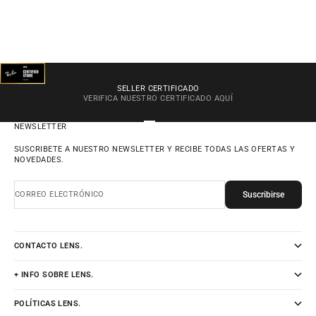
SELLER CERTIFICADO
VERIFICA NUESTRO CERTIFICADO
AQUÍ
IR AL ARTÍCULO 1
IR AL ARTÍCULO 2
IR AL ARTÍCULO 3
IR AL ARTÍCULO 4
NEWSLETTER
SUSCRIBETE A NUESTRO NEWSLETTER Y RECIBE TODAS LAS OFERTAS Y
NOVEDADES.
Suscribirse
CORREO ELECTRÓNICO
CONTACTO LENS.
+ INFO SOBRE LENS.
POLÍTICAS LENS.