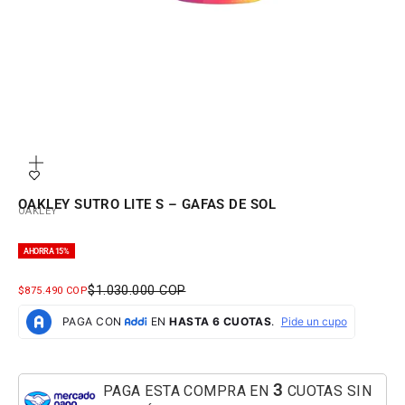
Zoom
OAKLEY SUTRO LITE S – GAFAS DE SOL
OAKLEY
AHORRA 15%
PRECIO NORMAL
$1.030.000 COP
PRECIO DE OFERTA
$875.490 COP
3
PAGA ESTA COMPRA EN
CUOTAS SIN