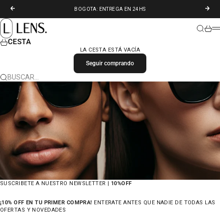
IR AL CONTENIDO
ANTERIOR
SIGU
BOGOTA: ENTREGA EN 24HS
LENS. COLOMBIA
BUSCAR
CARR
M
CESTA
LA CESTA ESTÁ VACÍA
Seguir comprando
BUSCAR…
SUSCRIBETE A NUESTRO NEWSLETTER |
10%OFF
¡10% OFF EN TU PRIMER COMPRA!
ENTERATE ANTES QUE NADIE DE TODAS LAS
OFERTAS Y NOVEDADES