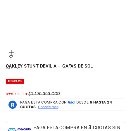
Zoom
OAKLEY STUNT DEVIL A – GAFAS DE SOL
OAKLEY
AHORRA 15%
PRECIO NORMAL
$1.170.000 COP
PRECIO DE OFERTA
$994.490 COP
3
PAGA ESTA COMPRA EN
CUOTAS SIN