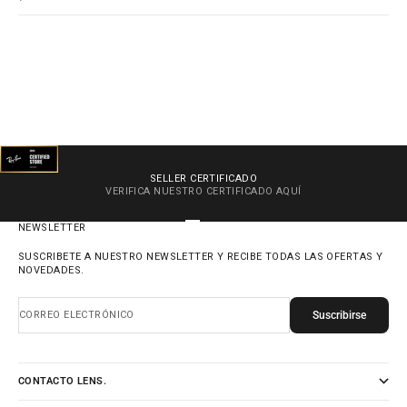
SELLER CERTIFICADO
VERIFICA NUESTRO CERTIFICADO
AQUÍ
IR AL ARTÍCULO 1
IR AL ARTÍCULO 2
IR AL ARTÍCULO 3
IR AL ARTÍCULO 4
NEWSLETTER
SUSCRIBETE A NUESTRO NEWSLETTER Y RECIBE TODAS LAS OFERTAS Y
NOVEDADES.
Suscribirse
CORREO ELECTRÓNICO
CONTACTO LENS.