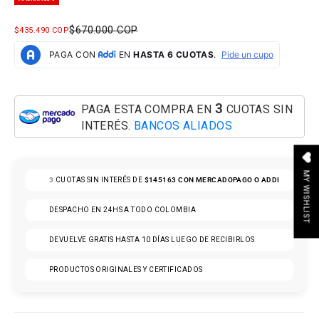
PRECIO NORMAL
$670.000 COP
PRECIO DE OFERTA
$435.490 COP
3
PAGA ESTA COMPRA EN
CUOTAS SIN
INTERÉS.
BANCOS ALIADOS
MY WISHLIST
3
CUOTAS SIN INTERÉS DE
$145163
CON MERCADOPAGO O ADDI
DESPACHO EN 24HS A TODO COLOMBIA
DEVUELVE GRATIS HASTA 10 DÍAS LUEGO DE RECIBIRLOS
PRODUCTOS ORIGINALES Y CERTIFICADOS