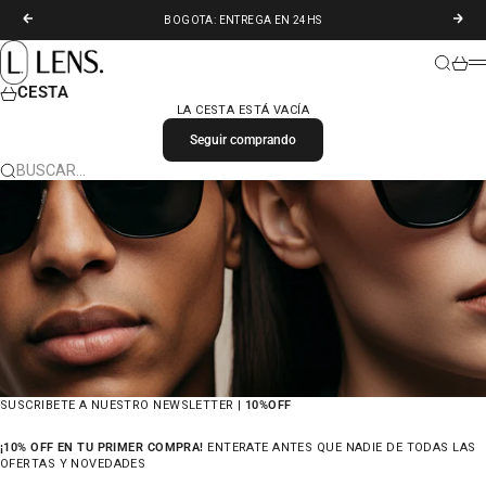
IR AL CONTENIDO
ANTERIOR
SIGU
BOGOTA: ENTREGA EN 24HS
LENS. COLOMBIA
BUSCAR
CARR
M
CESTA
LA CESTA ESTÁ VACÍA
Seguir comprando
BUSCAR…
SUSCRIBETE A NUESTRO NEWSLETTER |
10%OFF
¡10% OFF EN TU PRIMER COMPRA!
ENTERATE ANTES QUE NADIE DE TODAS LAS
OFERTAS Y NOVEDADES