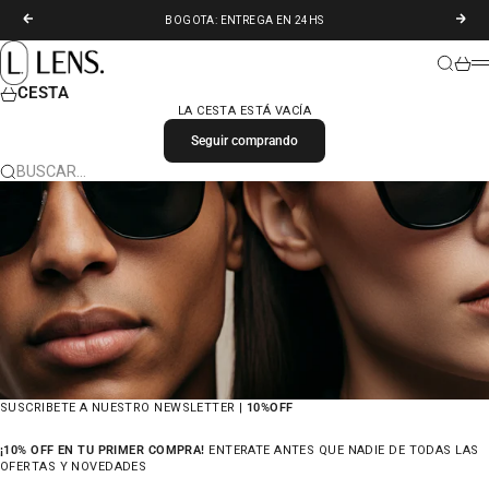
IR AL CONTENIDO
ANTERIOR
SIGU
BOGOTA: ENTREGA EN 24HS
LENS. COLOMBIA
BUSCAR
CARR
M
CESTA
LA CESTA ESTÁ VACÍA
Seguir comprando
BUSCAR…
SUSCRIBETE A NUESTRO NEWSLETTER |
10%OFF
¡10% OFF EN TU PRIMER COMPRA!
ENTERATE ANTES QUE NADIE DE TODAS LAS
OFERTAS Y NOVEDADES