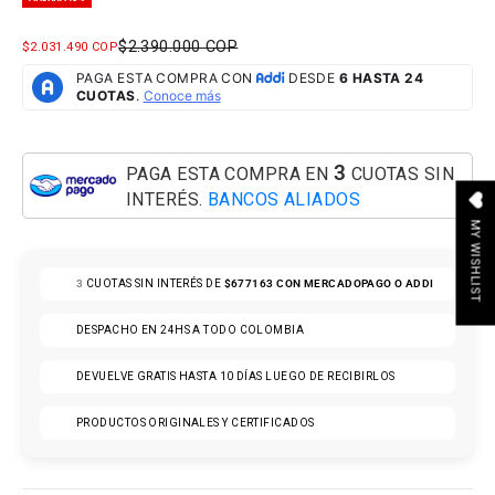
PRECIO NORMAL
$2.390.000 COP
PRECIO DE OFERTA
$2.031.490 COP
3
PAGA ESTA COMPRA EN
CUOTAS SIN
INTERÉS.
BANCOS ALIADOS
MY WISHLIST
3
CUOTAS SIN INTERÉS DE
$677163
CON MERCADOPAGO O ADDI
DESPACHO EN 24HS A TODO COLOMBIA
DEVUELVE GRATIS HASTA 10 DÍAS LUEGO DE RECIBIRLOS
PRODUCTOS ORIGINALES Y CERTIFICADOS