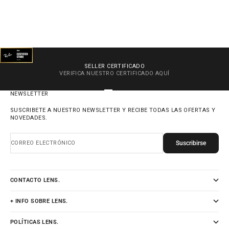
SELLER CERTIFICADO
VERIFICA NUESTRO CERTIFICADO
AQUÍ
IR AL ARTÍCULO 1
IR AL ARTÍCULO 2
IR AL ARTÍCULO 3
IR AL ARTÍCULO 4
NEWSLETTER
SUSCRIBETE A NUESTRO NEWSLETTER Y RECIBE TODAS LAS OFERTAS Y
NOVEDADES.
Suscribirse
CORREO ELECTRÓNICO
CONTACTO LENS.
+ INFO SOBRE LENS.
POLÍTICAS LENS.