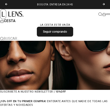
IR AL CONTENIDO
ANTERIOR
SIGU
BOGOTA: ENTREGA EN 24HS
LENS. COLOMBIA
BUSCAR
CARR
M
CESTA
LA CESTA ESTÁ VACÍA
Seguir comprando
BUSCAR…
SUSCRIBETE A NUESTRO NEWSLETTER |
10%OFF
¡10% OFF EN TU PRIMER COMPRA!
ENTERATE ANTES QUE NADIE DE TODAS LAS
OFERTAS Y NOVEDADES