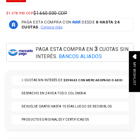
PRECIO NORMAL
$1.660.000 COP
PRECIO DE OFERTA
$1.078.990 COP
3
PAGA ESTA COMPRA EN
CUOTAS SIN
INTERÉS.
BANCOS ALIADOS
MY WISHLIST
3
CUOTAS SIN INTERÉS DE
$359663
CON MERCADOPAGO O ADDI
DESPACHO EN 24HS A TODO COLOMBIA
DEVUELVE GRATIS HASTA 10 DÍAS LUEGO DE RECIBIRLOS
PRODUCTOS ORIGINALES Y CERTIFICADOS