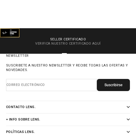
SELLER CERTIFICADO
VERIFICA NUESTRO CERTIFICADO
AQUÍ
IR AL ARTÍCULO 1
IR AL ARTÍCULO 2
IR AL ARTÍCULO 3
IR AL ARTÍCULO 4
NEWSLETTER
SUSCRIBETE A NUESTRO NEWSLETTER Y RECIBE TODAS LAS OFERTAS Y
NOVEDADES.
Suscribirse
CORREO ELECTRÓNICO
CONTACTO LENS.
+ INFO SOBRE LENS.
POLÍTICAS LENS.