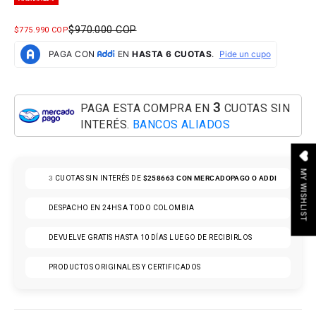
PRECIO NORMAL
$970.000 COP
PRECIO DE OFERTA
$775.990 COP
3
PAGA ESTA COMPRA EN
CUOTAS SIN
INTERÉS.
BANCOS ALIADOS
MY WISHLIST
3
CUOTAS SIN INTERÉS DE
$258663
CON MERCADOPAGO O ADDI
DESPACHO EN 24HS A TODO COLOMBIA
DEVUELVE GRATIS HASTA 10 DÍAS LUEGO DE RECIBIRLOS
PRODUCTOS ORIGINALES Y CERTIFICADOS