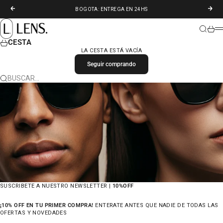
IR AL CONTENIDO
ANTERIOR
SIGU
BOGOTA: ENTREGA EN 24HS
LENS. COLOMBIA
BUSCAR
CARR
M
CESTA
LA CESTA ESTÁ VACÍA
Seguir comprando
BUSCAR…
SUSCRIBETE A NUESTRO NEWSLETTER |
10%OFF
¡10% OFF EN TU PRIMER COMPRA!
ENTERATE ANTES QUE NADIE DE TODAS LAS
OFERTAS Y NOVEDADES