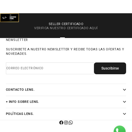
SELLER CERTIFICADO
VERIFICA NUESTRO CERTIFICADO
AQUÍ
IR AL ARTÍCULO 1
IR AL ARTÍCULO 2
IR AL ARTÍCULO 3
IR AL ARTÍCULO 4
NEWSLETTER
SUSCRIBETE A NUESTRO NEWSLETTER Y RECIBE TODAS LAS OFERTAS Y
NOVEDADES.
Suscribirse
CORREO ELECTRÓNICO
CONTACTO LENS.
+ INFO SOBRE LENS.
POLÍTICAS LENS.