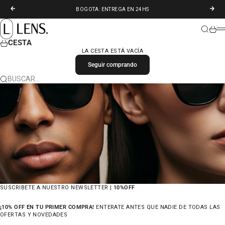
IR AL CONTENIDO
ANTERIOR
SIGU
BOGOTA: ENTREGA EN 24HS
LENS. COLOMBIA
BUSCAR
CARR
M
CESTA
LA CESTA ESTÁ VACÍA
Seguir comprando
BUSCAR…
SUSCRIBETE A NUESTRO NEWSLETTER |
10%OFF
¡10% OFF EN TU PRIMER COMPRA!
ENTERATE ANTES QUE NADIE DE TODAS LAS
OFERTAS Y NOVEDADES