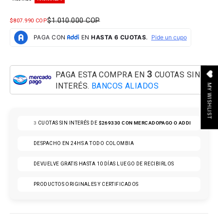
PRECIO NORMAL
$1.010.000 COP
PRECIO DE OFERTA
$807.990 COP
3
PAGA ESTA COMPRA EN
CUOTAS SIN
INTERÉS.
BANCOS ALIADOS
MY WISHLIST
3
CUOTAS SIN INTERÉS DE
$269330
CON MERCADOPAGO O ADDI
DESPACHO EN 24HS A TODO COLOMBIA
DEVUELVE GRATIS HASTA 10 DÍAS LUEGO DE RECIBIRLOS
PRODUCTOS ORIGINALES Y CERTIFICADOS