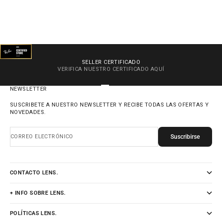
SELLER CERTIFICADO
VERIFICA NUESTRO CERTIFICADO
AQUÍ
IR AL ARTÍCULO 1
IR AL ARTÍCULO 2
IR AL ARTÍCULO 3
IR AL ARTÍCULO 4
NEWSLETTER
SUSCRIBETE A NUESTRO NEWSLETTER Y RECIBE TODAS LAS OFERTAS Y
NOVEDADES.
Suscribirse
CORREO ELECTRÓNICO
CONTACTO LENS.
+ INFO SOBRE LENS.
POLÍTICAS LENS.