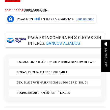
PRECIO NORMAL
$892.500 COP
PRECIO DE OFERTA
$580.115 COP
3
PAGA ESTA COMPRA EN
CUOTAS SIN
INTERÉS.
BANCOS ALIADOS
MY WISHLIST
3
CUOTAS SIN INTERÉS DE
$193371
CON MERCADOPAGO O ADDI
DESPACHO EN 24HS A TODO COLOMBIA
DEVUELVE GRATIS HASTA 10 DÍAS LUEGO DE RECIBIRLOS
PRODUCTOS ORIGINALES Y CERTIFICADOS