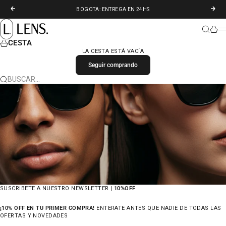
IR AL CONTENIDO
ANTERIOR
SIGU
BOGOTA: ENTREGA EN 24HS
LENS. COLOMBIA
BUSCAR
CARR
M
CESTA
LA CESTA ESTÁ VACÍA
Seguir comprando
BUSCAR…
SUSCRIBETE A NUESTRO NEWSLETTER |
10%OFF
¡10% OFF EN TU PRIMER COMPRA!
ENTERATE ANTES QUE NADIE DE TODAS LAS
OFERTAS Y NOVEDADES