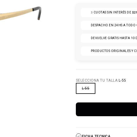
3
CUOTAS SIN INTERÉS DE
$2
DESPACHO EN 24HS A TODO
DEVUELVE GRATIS HASTA 10 
PRODUCTOS ORIGINALES Y C
6
O 7
ULO 8
ÍCULO 9
SELECCIONA TU TALLA:
L-55
L-55
FICHA TECNICA