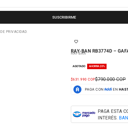
SUSCRIBIRME
 DE PRIVACIDAD.
RAY-BAN RB3774D – GAF
RAY-BAN
AGOTADO
AHORRA 20%
PRECIO NORM
$790.000 COP
PRECIO DE OFERTA
$631.990 COP
PAGA ESTA 
INTERÉS.
BAN