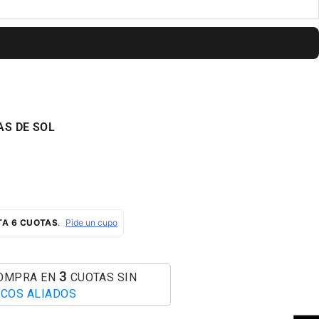
AS DE SOL
AL
3
COMPRA EN
CUOTAS SIN
COS ALIADOS