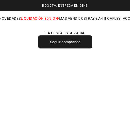
BOGOTA: ENTREGA EN 24HS
NOVEDADES
LIQUIDACIÓN 35% OFF
MAS VENDIDOS
| RAY-BAN |
| OAKLEY |
ACC
LA CESTA ESTÁ VACÍA
Seguir comprando