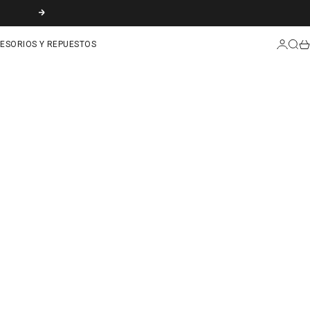
SIGUIENTE
INICIAR
BUS
CA
ESORIOS Y REPUESTOS