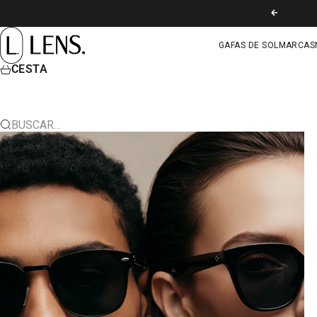
IR AL CONTENIDO
ANTERIOR
LENS. COLOMBIA
GAFAS DE SOL
MARCAS
CESTA
BUSCAR…