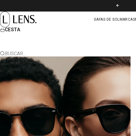
IR AL CONTENIDO
ANTERIOR
LENS. COLOMBIA
GAFAS DE SOL
MARCAS
CESTA
BUSCAR…