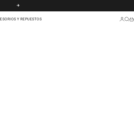
SIGUIENTE
INICIAR
BUS
CA
ESORIOS Y REPUESTOS