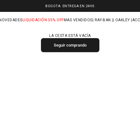
BOGOTA: ENTREGA EN 24HS
NOVEDADES
LIQUIDACIÓN 35% OFF
MAS VENDIDOS
| RAY-BAN |
| OAKLEY |
ACC
LA CESTA ESTÁ VACÍA
Seguir comprando