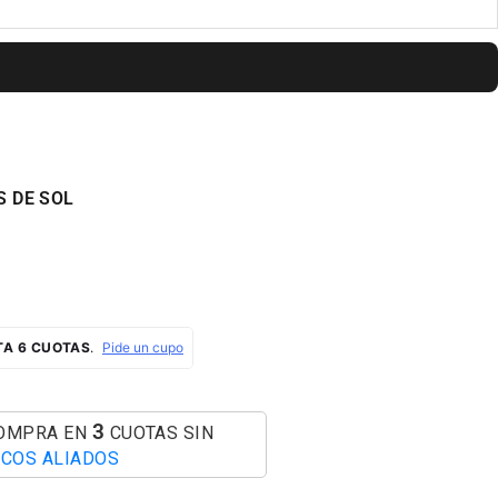
S DE SOL
AL
3
COMPRA EN
CUOTAS SIN
COS ALIADOS