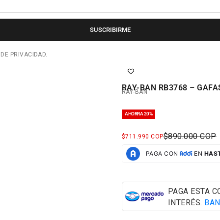
SUSCRIBIRME
 DE PRIVACIDAD.
RAY-BAN RB3768 – GAFA
RAY-BAN
AHORRA 20%
PRECIO NORM
$890.000 COP
PRECIO DE OFERTA
$711.990 COP
PAGA ESTA 
INTERÉS.
BAN