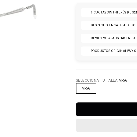
3
CUOTAS SIN INTERÉS DE
$2
DESPACHO EN 24HS A TODO
DEVUELVE GRATIS HASTA 10 
PRODUCTOS ORIGINALES Y C
6
O 7
ULO 8
ÍCULO 9
SELECCIONA TU TALLA:
M-56
M-56