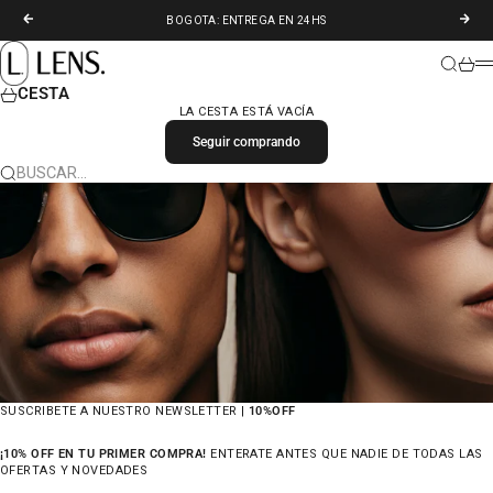
IR AL CONTENIDO
ANTERIOR
SIGU
BOGOTA: ENTREGA EN 24HS
LENS. COLOMBIA
BUSCAR
CARR
M
CESTA
LA CESTA ESTÁ VACÍA
Seguir comprando
BUSCAR…
SUSCRIBETE A NUESTRO NEWSLETTER |
10%OFF
¡10% OFF EN TU PRIMER COMPRA!
ENTERATE ANTES QUE NADIE DE TODAS LAS
OFERTAS Y NOVEDADES