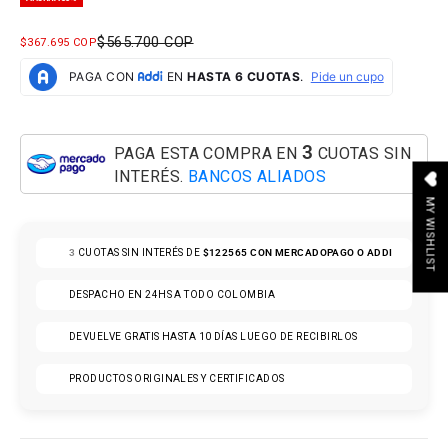
PRECIO NORMAL
$565.700 COP
PRECIO DE OFERTA
$367.695 COP
3
PAGA ESTA COMPRA EN
CUOTAS SIN
INTERÉS.
BANCOS ALIADOS
MY WISHLIST
3
CUOTAS SIN INTERÉS DE
$122565
CON MERCADOPAGO O ADDI
DESPACHO EN 24HS A TODO COLOMBIA
DEVUELVE GRATIS HASTA 10 DÍAS LUEGO DE RECIBIRLOS
PRODUCTOS ORIGINALES Y CERTIFICADOS