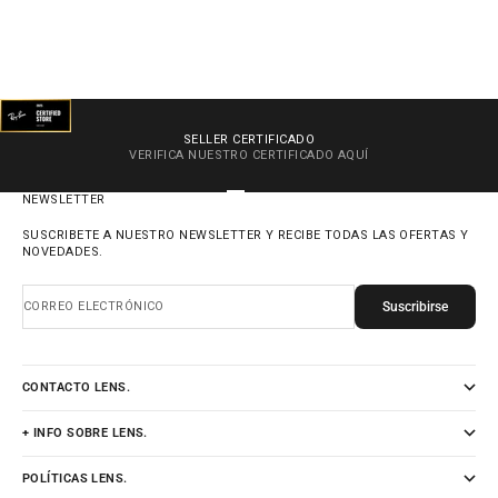
SELLER CERTIFICADO
VERIFICA NUESTRO CERTIFICADO
AQUÍ
IR AL ARTÍCULO 1
IR AL ARTÍCULO 2
IR AL ARTÍCULO 3
IR AL ARTÍCULO 4
NEWSLETTER
SUSCRIBETE A NUESTRO NEWSLETTER Y RECIBE TODAS LAS OFERTAS Y
NOVEDADES.
Suscribirse
CORREO ELECTRÓNICO
CONTACTO LENS.
+ INFO SOBRE LENS.
POLÍTICAS LENS.