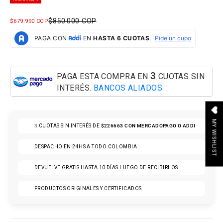
PRECIO NORMAL
$850.000 COP
PRECIO DE OFERTA
$679.990 COP
3
PAGA ESTA COMPRA EN
CUOTAS SIN
INTERÉS.
BANCOS ALIADOS
MY WISHLIST
3
CUOTAS SIN INTERÉS DE
$226663
CON MERCADOPAGO O ADDI
DESPACHO EN 24HS A TODO COLOMBIA
DEVUELVE GRATIS HASTA 10 DÍAS LUEGO DE RECIBIRLOS
PRODUCTOS ORIGINALES Y CERTIFICADOS