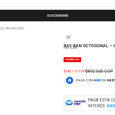
SUSCRIBIRME
 DE PRIVACIDAD.
RAY-BAN OCTOGONAL – 
RAY-BAN
AHORRA 35%
PRECIO NORM
$892.500 COP
PRECIO DE OFERTA
$580.115 COP
PAGA ESTA 
INTERÉS.
BAN