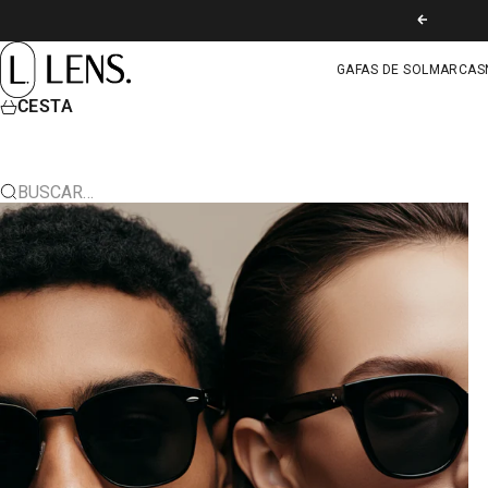
IR AL CONTENIDO
ANTERIOR
LENS. COLOMBIA
GAFAS DE SOL
MARCAS
CESTA
BUSCAR…