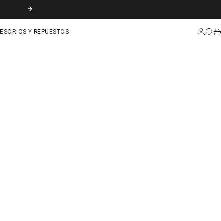
SIGUIENTE
INICIAR
BUS
CA
ESORIOS Y REPUESTOS