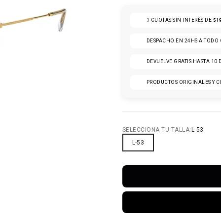
3
CUOTAS SIN INTERÉS DE
$1
DESPACHO EN 24HS A TODO
DEVUELVE GRATIS HASTA 10 
PRODUCTOS ORIGINALES Y C
6
O 7
ULO 8
ÍCULO 9
SELECCIONA TU TALLA:
L-53
L-53