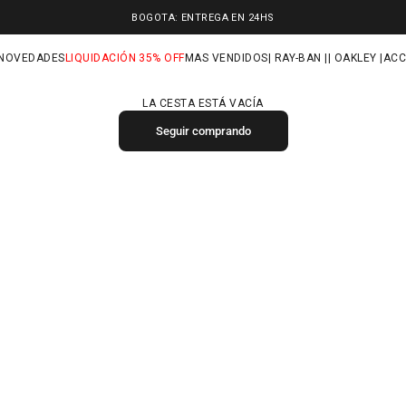
BOGOTA: ENTREGA EN 24HS
NOVEDADES
LIQUIDACIÓN 35% OFF
MAS VENDIDOS
| RAY-BAN |
| OAKLEY |
ACC
LA CESTA ESTÁ VACÍA
Seguir comprando