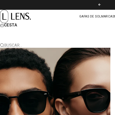
IR AL CONTENIDO
ANTERIOR
LENS. COLOMBIA
GAFAS DE SOL
MARCAS
CESTA
BUSCAR…