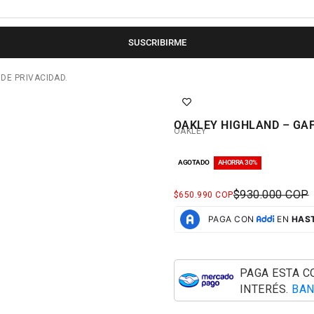
SUSCRIBIRME
 DE PRIVACIDAD.
OAKLEY HIGHLAND – GAF
OAKLEY
AGOTADO
AHORRA 30%
PRECIO NORM
$930.000 COP
PRECIO DE OFERTA
$650.990 COP
PAGA ESTA 
INTERÉS.
BAN