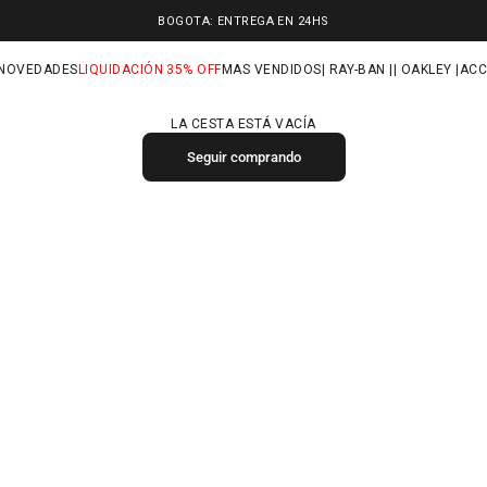
BOGOTA: ENTREGA EN 24HS
NOVEDADES
LIQUIDACIÓN 35% OFF
MAS VENDIDOS
| RAY-BAN |
| OAKLEY |
ACC
LA CESTA ESTÁ VACÍA
Seguir comprando