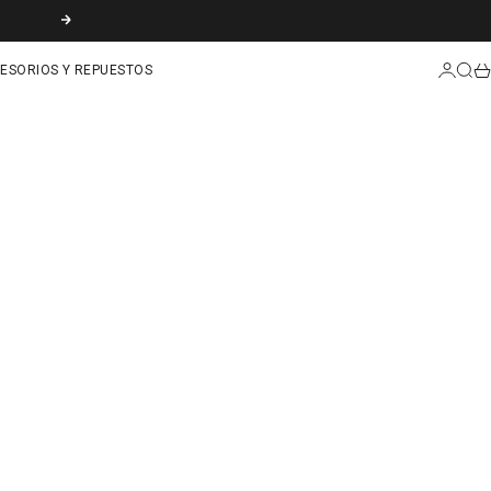
SIGUIENTE
INICIAR
BUS
CA
ESORIOS Y REPUESTOS