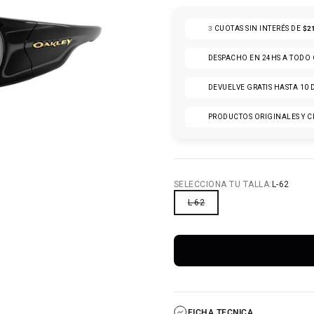
3
CUOTAS SIN INTERÉS DE
$2
DESPACHO EN 24HS A TODO
DEVUELVE GRATIS HASTA 10 
PRODUCTOS ORIGINALES Y C
 7
LO 8
CULO 9
TÍCULO 10
SELECCIONA TU TALLA:
L-62
L-62
FICHA TECNICA