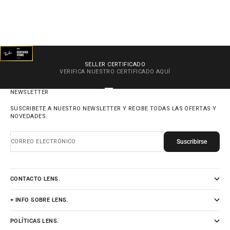
SELLER CERTIFICADO
VERIFICA NUESTRO CERTIFICADO
AQUÍ
IR AL ARTÍCULO 1
IR AL ARTÍCULO 2
IR AL ARTÍCULO 3
IR AL ARTÍCULO 4
NEWSLETTER
SUSCRIBETE A NUESTRO NEWSLETTER Y RECIBE TODAS LAS OFERTAS Y
NOVEDADES.
Suscribirse
CORREO ELECTRÓNICO
CONTACTO LENS.
+ INFO SOBRE LENS.
POLÍTICAS LENS.