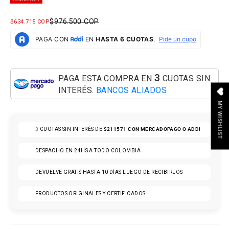
PRECIO NORMAL
$976.500 COP
PRECIO DE OFERTA
$634.715 COP
3
PAGA ESTA COMPRA EN
CUOTAS SIN
INTERÉS.
BANCOS ALIADOS
MY WISHLIST
3
CUOTAS SIN INTERÉS DE
$211571
CON MERCADOPAGO O ADDI
DESPACHO EN 24HS A TODO COLOMBIA
DEVUELVE GRATIS HASTA 10 DÍAS LUEGO DE RECIBIRLOS
PRODUCTOS ORIGINALES Y CERTIFICADOS