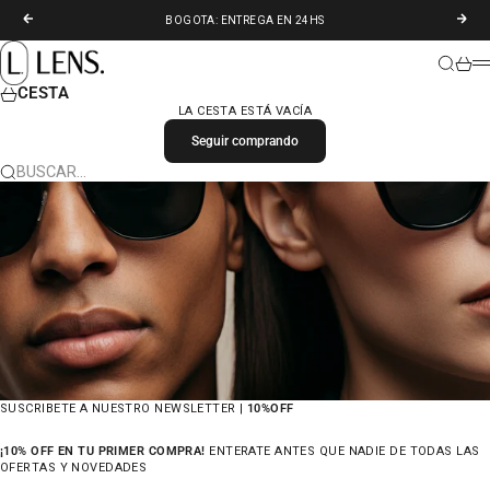
IR AL CONTENIDO
ANTERIOR
SIGU
BOGOTA: ENTREGA EN 24HS
LENS. COLOMBIA
BUSCAR
CARR
M
CESTA
LA CESTA ESTÁ VACÍA
Seguir comprando
BUSCAR…
SUSCRIBETE A NUESTRO NEWSLETTER |
10%OFF
¡10% OFF EN TU PRIMER COMPRA!
ENTERATE ANTES QUE NADIE DE TODAS LAS
OFERTAS Y NOVEDADES