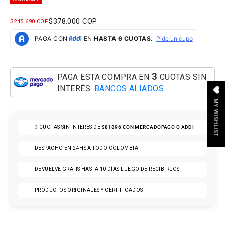
PRECIO NORMAL
$378.000 COP
PRECIO DE OFERTA
$245.690 COP
3
PAGA ESTA COMPRA EN
CUOTAS SIN
INTERÉS.
BANCOS ALIADOS
MY WISHLIST
3
CUOTAS SIN INTERÉS DE
$81896
CON MERCADOPAGO O ADDI
DESPACHO EN 24HS A TODO COLOMBIA
DEVUELVE GRATIS HASTA 10 DÍAS LUEGO DE RECIBIRLOS
PRODUCTOS ORIGINALES Y CERTIFICADOS