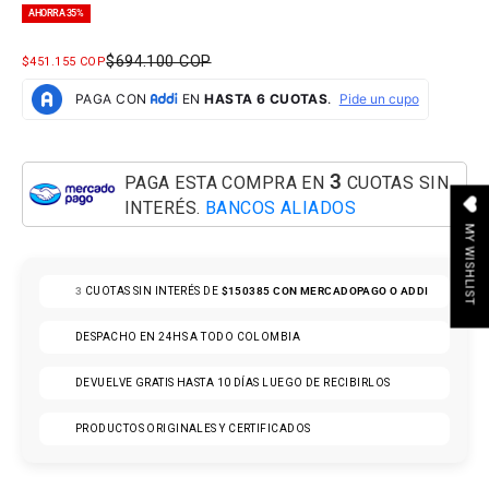
AHORRA 35%
PRECIO NORMAL
$694.100 COP
PRECIO DE OFERTA
$451.155 COP
3
PAGA ESTA COMPRA EN
CUOTAS SIN
INTERÉS.
BANCOS ALIADOS
MY WISHLIST
3
CUOTAS SIN INTERÉS DE
$150385
CON MERCADOPAGO O ADDI
DESPACHO EN 24HS A TODO COLOMBIA
DEVUELVE GRATIS HASTA 10 DÍAS LUEGO DE RECIBIRLOS
PRODUCTOS ORIGINALES Y CERTIFICADOS