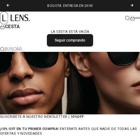
IR AL CONTENIDO
ANTERIOR
SIGU
BOGOTA: ENTREGA EN 24HS
LENS. COLOMBIA
BUSCAR
CARR
M
CESTA
LA CESTA ESTÁ VACÍA
Seguir comprando
BUSCAR…
SUSCRIBETE A NUESTRO NEWSLETTER |
10%OFF
¡10% OFF EN TU PRIMER COMPRA!
ENTERATE ANTES QUE NADIE DE TODAS LAS
OFERTAS Y NOVEDADES