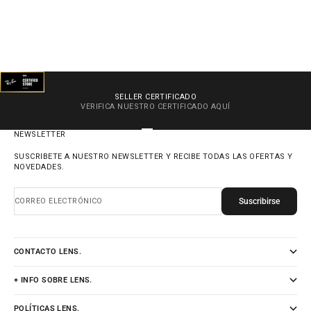
SELLER CERTIFICADO
VERIFICA NUESTRO CERTIFICADO
AQUÍ
IR AL ARTÍCULO 1
IR AL ARTÍCULO 2
IR AL ARTÍCULO 3
IR AL ARTÍCULO 4
NEWSLETTER
SUSCRIBETE A NUESTRO NEWSLETTER Y RECIBE TODAS LAS OFERTAS Y
NOVEDADES.
Suscribirse
CORREO ELECTRÓNICO
CONTACTO LENS.
+ INFO SOBRE LENS.
POLÍTICAS LENS.