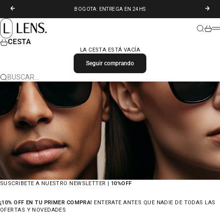
IR AL CONTENIDO
ANTERIOR
SIGU
BOGOTA: ENTREGA EN 24HS
LENS. COLOMBIA
BUSCAR
CARR
M
CESTA
LA CESTA ESTÁ VACÍA
Seguir comprando
BUSCAR…
SUSCRIBETE A NUESTRO NEWSLETTER |
10%OFF
¡10% OFF EN TU PRIMER COMPRA!
ENTERATE ANTES QUE NADIE DE TODAS LAS
OFERTAS Y NOVEDADES