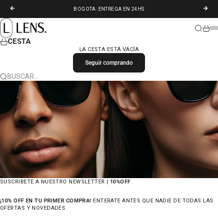
IR AL CONTENIDO
ANTERIOR
SIGU
BOGOTA: ENTREGA EN 24HS
LENS. COLOMBIA
BUSCAR
CARR
M
CESTA
LA CESTA ESTÁ VACÍA
Seguir comprando
BUSCAR…
SUSCRIBETE A NUESTRO NEWSLETTER |
10%OFF
¡10% OFF EN TU PRIMER COMPRA!
ENTERATE ANTES QUE NADIE DE TODAS LAS
OFERTAS Y NOVEDADES