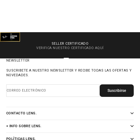
SELLER CERTIFICADO
VERIFICA NUESTRO CERTIFICADO
AQUÍ
IR AL ARTÍCULO 1
IR AL ARTÍCULO 2
IR AL ARTÍCULO 3
IR AL ARTÍCULO 4
NEWSLETTER
SUSCRIBETE A NUESTRO NEWSLETTER Y RECIBE TODAS LAS OFERTAS Y
NOVEDADES.
Suscribirse
CORREO ELECTRÓNICO
CONTACTO LENS.
+ INFO SOBRE LENS.
POLÍTICAS LENS.