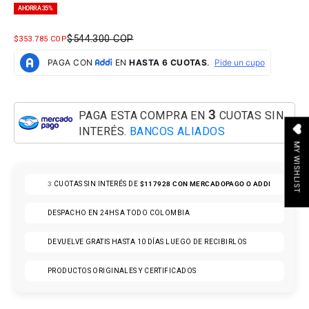
AHORRA 35%
PRECIO NORMAL
$544.300 COP
PRECIO DE OFERTA
$353.785 COP
3
PAGA ESTA COMPRA EN
CUOTAS SIN
INTERÉS.
BANCOS ALIADOS
MY WISHLIST
3
CUOTAS SIN INTERÉS DE
$117928
CON MERCADOPAGO O ADDI
DESPACHO EN 24HS A TODO COLOMBIA
DEVUELVE GRATIS HASTA 10 DÍAS LUEGO DE RECIBIRLOS
PRODUCTOS ORIGINALES Y CERTIFICADOS