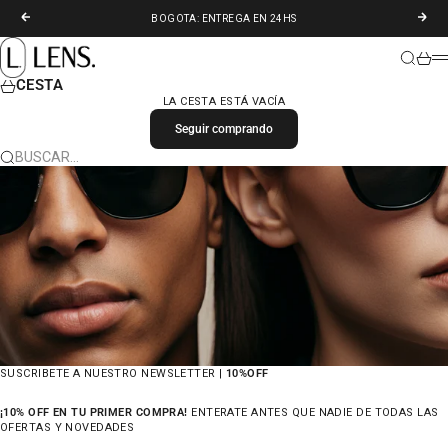
IR AL CONTENIDO
ANTERIOR
SIGU
BOGOTA: ENTREGA EN 24HS
LENS. COLOMBIA
BUSCAR
CARR
M
CESTA
LA CESTA ESTÁ VACÍA
Seguir comprando
BUSCAR…
SUSCRIBETE A NUESTRO NEWSLETTER |
10%OFF
¡10% OFF EN TU PRIMER COMPRA!
ENTERATE ANTES QUE NADIE DE TODAS LAS
OFERTAS Y NOVEDADES