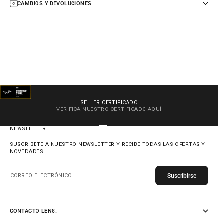
CAMBIOS Y DEVOLUCIONES
SELLER CERTIFICADO
VERIFICA NUESTRO CERTIFICADO
AQUÍ
IR AL ARTÍCULO 1
IR AL ARTÍCULO 2
IR AL ARTÍCULO 3
IR AL ARTÍCULO 4
NEWSLETTER
SUSCRIBETE A NUESTRO NEWSLETTER Y RECIBE TODAS LAS OFERTAS Y
NOVEDADES.
Suscribirse
CORREO ELECTRÓNICO
CONTACTO LENS.