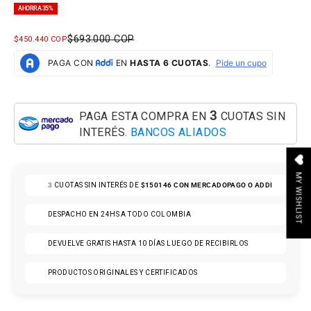
AHORRA 35%
PRECIO NORMAL
$693.000 COP
PRECIO DE OFERTA
$450.440 COP
3
PAGA ESTA COMPRA EN
CUOTAS SIN
INTERÉS.
BANCOS ALIADOS
MY WISHLIST
3
CUOTAS SIN INTERÉS DE
$150146
CON MERCADOPAGO O ADDI
DESPACHO EN 24HS A TODO COLOMBIA
DEVUELVE GRATIS HASTA 10 DÍAS LUEGO DE RECIBIRLOS
PRODUCTOS ORIGINALES Y CERTIFICADOS