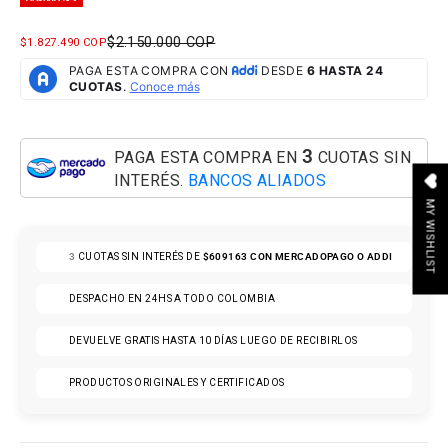
PRECIO NORMAL
$2.150.000 COP
PRECIO DE OFERTA
$1.827.490 COP
3
PAGA ESTA COMPRA EN
CUOTAS SIN
INTERÉS.
BANCOS ALIADOS
MY WISHLIST
3
CUOTAS SIN INTERÉS DE
$609163
CON MERCADOPAGO O ADDI
DESPACHO EN 24HS A TODO COLOMBIA
DEVUELVE GRATIS HASTA 10 DÍAS LUEGO DE RECIBIRLOS
PRODUCTOS ORIGINALES Y CERTIFICADOS