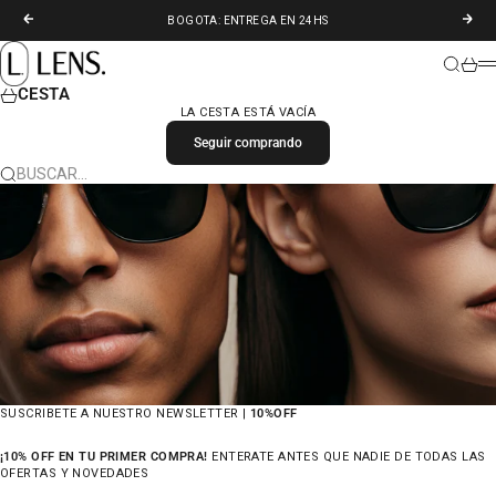
IR AL CONTENIDO
ANTERIOR
SIGU
BOGOTA: ENTREGA EN 24HS
LENS. COLOMBIA
BUSCAR
CARR
M
CESTA
LA CESTA ESTÁ VACÍA
Seguir comprando
BUSCAR…
SUSCRIBETE A NUESTRO NEWSLETTER |
10%OFF
¡10% OFF EN TU PRIMER COMPRA!
ENTERATE ANTES QUE NADIE DE TODAS LAS
OFERTAS Y NOVEDADES