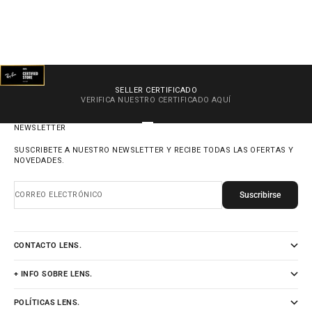
SELLER CERTIFICADO
VERIFICA NUESTRO CERTIFICADO
AQUÍ
IR AL ARTÍCULO 1
IR AL ARTÍCULO 2
IR AL ARTÍCULO 3
IR AL ARTÍCULO 4
NEWSLETTER
SUSCRIBETE A NUESTRO NEWSLETTER Y RECIBE TODAS LAS OFERTAS Y
NOVEDADES.
Suscribirse
CORREO ELECTRÓNICO
CONTACTO LENS.
+ INFO SOBRE LENS.
POLÍTICAS LENS.