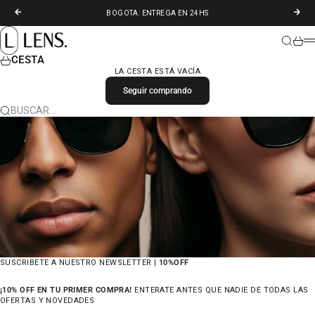
IR AL CONTENIDO
ANTERIOR
SIGU
BOGOTA: ENTREGA EN 24HS
LENS. COLOMBIA
BUSCAR
CARR
M
CESTA
LA CESTA ESTÁ VACÍA
Seguir comprando
BUSCAR…
SUSCRIBETE A NUESTRO NEWSLETTER |
10%OFF
¡10% OFF EN TU PRIMER COMPRA!
ENTERATE ANTES QUE NADIE DE TODAS LAS
OFERTAS Y NOVEDADES