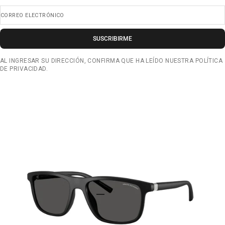
CORREO ELECTRÓNICO
SUSCRIBIRME
AL INGRESAR SU DIRECCIÓN, CONFIRMA QUE HA LEÍDO NUESTRA POLÍTICA
DE PRIVACIDAD.
IR AL ARTÍCULO 1
IR AL ARTÍCULO 2
IR AL ARTÍCULO 3
IR AL ARTÍCULO 4
IR AL ARTÍCULO 5
IR AL ARTÍCULO 6
IR AL ARTÍCULO 7