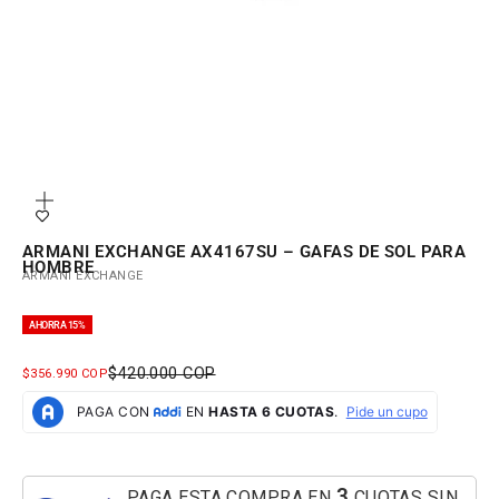
Zoom
ARMANI EXCHANGE AX4167SU – GAFAS DE SOL PARA
HOMBRE
ARMANI EXCHANGE
AHORRA 15%
PRECIO NORMAL
$420.000 COP
PRECIO DE OFERTA
$356.990 COP
3
PAGA ESTA COMPRA EN
CUOTAS SIN