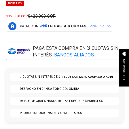
AHORRA 15%
PRECIO NORMAL
$420.000 COP
PRECIO DE OFERTA
$356.990 COP
3
PAGA ESTA COMPRA EN
CUOTAS SIN
INTERÉS.
BANCOS ALIADOS
MY WISHLIST
3
CUOTAS SIN INTERÉS DE
$118996
CON MERCADOPAGO O ADDI
DESPACHO EN 24HS A TODO COLOMBIA
DEVUELVE GRATIS HASTA 10 DÍAS LUEGO DE RECIBIRLOS
PRODUCTOS ORIGINALES Y CERTIFICADOS