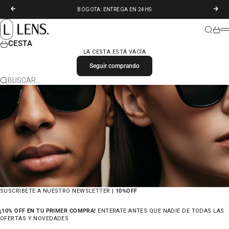
IR AL CONTENIDO
ANTERIOR
SIGU
BOGOTA: ENTREGA EN 24HS
LENS. COLOMBIA
BUSCAR
CARR
M
CESTA
LA CESTA ESTÁ VACÍA
Seguir comprando
BUSCAR…
SUSCRIBETE A NUESTRO NEWSLETTER |
10%OFF
¡10% OFF EN TU PRIMER COMPRA!
ENTERATE ANTES QUE NADIE DE TODAS LAS
OFERTAS Y NOVEDADES