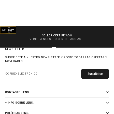
SELLER CERTIFICADO
VERIFICA NUESTRO CERTIFICADO
AQUÍ
IR AL ARTÍCULO 1
IR AL ARTÍCULO 2
IR AL ARTÍCULO 3
IR AL ARTÍCULO 4
NEWSLETTER
SUSCRIBETE A NUESTRO NEWSLETTER Y RECIBE TODAS LAS OFERTAS Y
NOVEDADES.
Suscribirse
CORREO ELECTRÓNICO
CONTACTO LENS.
+ INFO SOBRE LENS.
POLÍTICAS LENS.