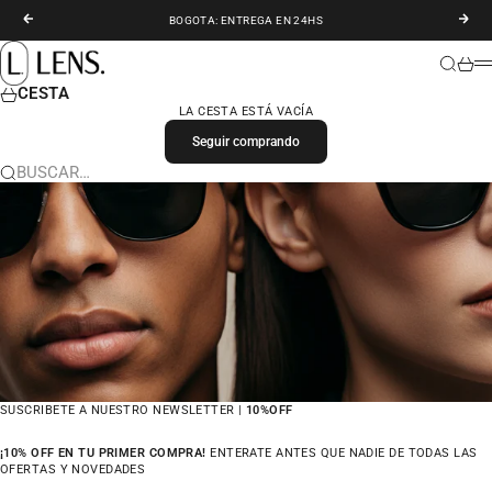
IR AL CONTENIDO
ANTERIOR
SIGU
BOGOTA: ENTREGA EN 24HS
LENS. COLOMBIA
BUSCAR
CARR
M
CESTA
LA CESTA ESTÁ VACÍA
Seguir comprando
BUSCAR…
SUSCRIBETE A NUESTRO NEWSLETTER |
10%OFF
¡10% OFF EN TU PRIMER COMPRA!
ENTERATE ANTES QUE NADIE DE TODAS LAS
OFERTAS Y NOVEDADES