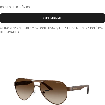
CORREO ELECTRÓNICO
SUSCRIBIRME
AL INGRESAR SU DIRECCIÓN, CONFIRMA QUE HA LEÍDO NUESTRA POLÍTICA
DE PRIVACIDAD.
IR AL ARTÍCULO 1
IR AL ARTÍCULO 2
IR AL ARTÍCULO 3
IR AL ARTÍCULO 4
IR AL ARTÍCULO 5
IR AL ARTÍCULO 6
IR AL ARTÍCULO 7