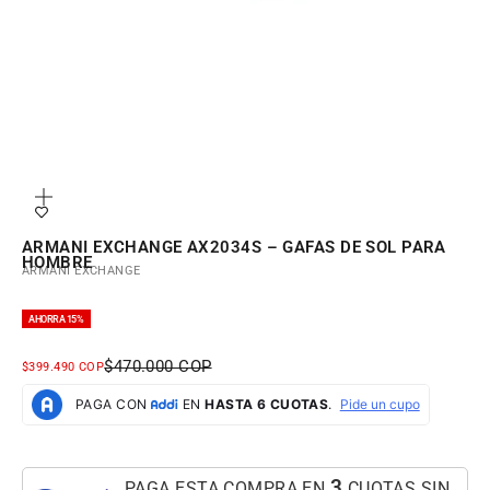
Zoom
ARMANI EXCHANGE AX2034S – GAFAS DE SOL PARA
HOMBRE
ARMANI EXCHANGE
AHORRA 15%
PRECIO NORMAL
$470.000 COP
PRECIO DE OFERTA
$399.490 COP
3
PAGA ESTA COMPRA EN
CUOTAS SIN