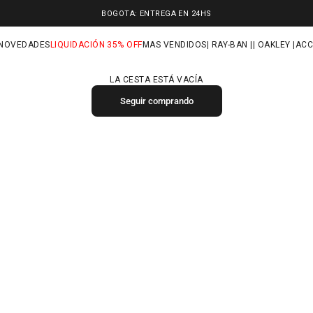
BOGOTA: ENTREGA EN 24HS
NOVEDADES
LIQUIDACIÓN 35% OFF
MAS VENDIDOS
| RAY-BAN |
| OAKLEY |
ACC
LA CESTA ESTÁ VACÍA
Seguir comprando