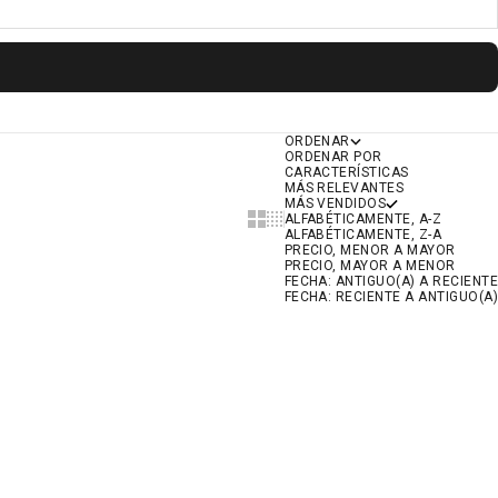
ORDENAR
ORDENAR POR
CARACTERÍSTICAS
MÁS RELEVANTES
MÁS VENDIDOS
SHOW CARDS BIGGER
SHOW CARDS SMALLER
ALFABÉTICAMENTE, A-Z
ALFABÉTICAMENTE, Z-A
PRECIO, MENOR A MAYOR
PRECIO, MAYOR A MENOR
FECHA: ANTIGUO(A) A RECIENTE
FECHA: RECIENTE A ANTIGUO(A)
AHORRA 20%
AHORRA 20%