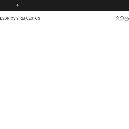
SIGUIENTE
INICIAR
BUS
CA
ESORIOS Y REPUESTOS