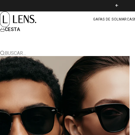
IR AL CONTENIDO
ANTERIOR
LENS. COLOMBIA
GAFAS DE SOL
MARCAS
CESTA
BUSCAR…